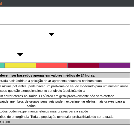
l
 devem ser baseados apenas em valores médios de 24 horas.
erada satisfatória e a poluição do ar apresenta pouco ou nenhum risco
 para alguns poluentes, pode haver um problema de saúde moderado para um número muito
oas que são excepcionalmente sensíveis à poluição do ar.
sofrer efeitos na saúde. O público em geral provavelmente não será afetado.
 saúde; membros de grupos sensíveis podem experimentar efeitos mais graves para a
saúde.
 todos podem experimentar efeitos mais graves para a saúde
ções de emergência. Toda a população tem maior probabilidade de ser afetada
08 06:00