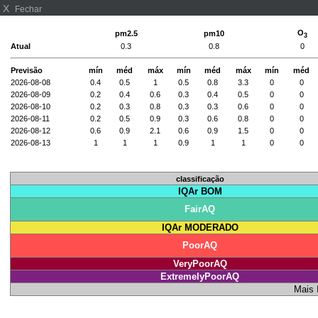
X
Fechar
O
pm2.5
pm10
3
Atual
0.3
0.8
0
Previsão
mín
méd
máx
mín
méd
máx
mín
méd
2026-08-08
0.4
0.5
1
0.5
0.8
3.3
0
0
2026-08-09
0.2
0.4
0.6
0.3
0.4
0.5
0
0
2026-08-10
0.2
0.3
0.8
0.3
0.3
0.6
0
0
2026-08-11
0.2
0.5
0.9
0.3
0.6
0.8
0
0
2026-08-12
0.6
0.9
2.1
0.6
0.9
1.5
0
0
2026-08-13
1
1
1
0.9
1
1
0
0
classificação
IQAr BOM
FairAQ
IQAr MODERADO
PoorAQ
VeryPoorAQ
ExtremelyPoorAQ
Mais 