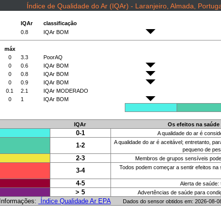
Índice de Qualidade do Ar (IQAr) - Laranjeiro, Almada, Portuga
IQAr
classificação
0.8
IQAr BOM
máx
0
3.3
PoorAQ
0
0.6
IQAr BOM
0
0.8
IQAr BOM
0
0.9
IQAr BOM
0.1
2.1
IQAr MODERADO
0
1
IQAr BOM
IQAr
Os efeitos na saúde
0-1
A qualidade do ar é consid
A qualidade do ar é aceitável; entretanto,
1-2
pequeno de pess
2-3
Membros de grupos sensíveis podem 
Todos podem começar a sentir efeitos na
3-4
4-5
Alerta de saúde:
> 5
Advertências de saúde para condi
Informações:
Índice Qualidade Ar EPA
Dados do sensor obtidos em: 2026-08-