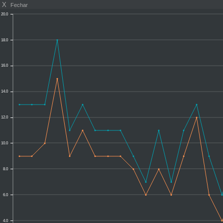
X
Fechar