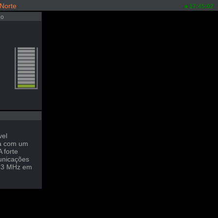
 Norte
17:45:02
io
vel
da com um
 forte
municações
433 MHz em