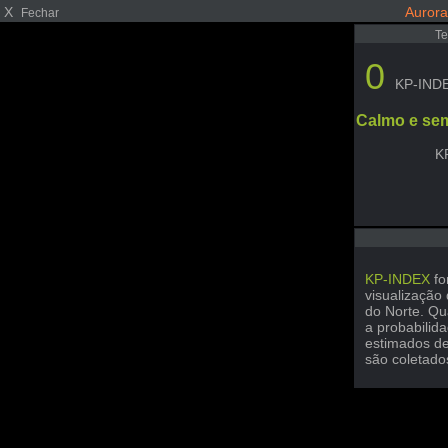
X
Aurora
Fechar
T
0
KP-IND
Calmo e se
K
KP-INDEX
fo
visualização
do Norte. Qu
a probabilid
estimados de
são coletado