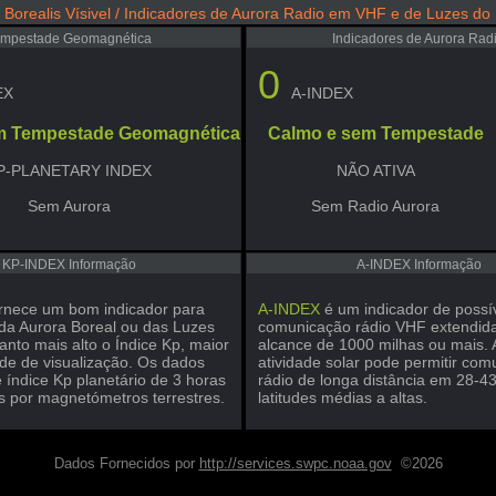
 Borealis Vísivel / Indicadores de Aurora Radio em VHF e de Luzes do
empestade Geomagnética
Indicadores de Aurora Rad
0
EX
A-INDEX
m Tempestade Geomagnética
Calmo e sem Tempestade
P-PLANETARY INDEX
NÃO ATIVA
Sem Aurora
Sem Radio Aurora
KP-INDEX Informação
A-INDEX Informação
rnece um bom indicador para
A-INDEX
é um indicador de possí
 da Aurora Boreal ou das Luzes
comunicação rádio VHF extendi
anto mais alto o Índice Kp, maior
alcance de 1000 milhas ou mais. A
ade de visualização. Os dados
atividade solar pode permitir co
 índice Kp planetário de 3 horas
rádio de longa distância em 28-
s por magnetómetros terrestres.
latitudes médias a altas.
Dados Fornecidos por
http://services.swpc.noaa.gov
©2026