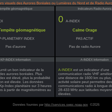
urs visuels des Aurores Boréales ou Lumières du Nord et de Radio Au
Tempête géomagnétique
Indicateurs Radio Aurora
0
EX
A-INDEX
Tempête géomagnétique
Calme Orage
P-PLANETARY INDEX
PAS ACTIF
Pas d'aurore
Pas de radio Aurore
KP-INDEX Information
A-INDEX Information
urnit un bon indicateur de la
A-INDEX
est un indicateur d'une
 des aurores boréales. Plus
communication radio VHF amélio
dex est élevé, plus la probabilité
une distance de 1600 km ou plus.
tion est élevée. Les données
activité solaire peut permettre des
Kp-Index planétaire sur 3 heures
communications radio à longue di
ées à partir de magnétomètres au
28-433 MHz aux latitudes moyen
élevées.
Données fournies par
http://services.swpc.noaa.gov
©2026