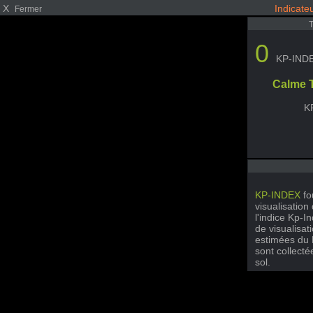
X
Indicate
Fermer
0
KP-IND
Calme 
K
KP-INDEX
fo
visualisation
l'indice Kp-In
de visualisa
estimées du 
sont collect
sol.