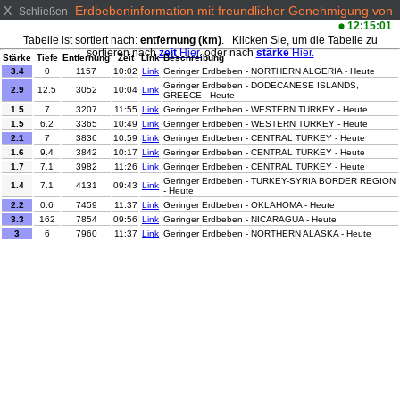
X
Erdbebeninformation mit freundlicher Genehmigung von
Schließen
www.emsc-csem.org/
12:15:01
Tabelle ist sortiert nach:
entfernung (km)
. Klicken Sie, um die Tabelle zu
sortieren nach
zeit
Hier.
oder nach
stärke
Hier.
Stärke
Tiefe
Entfernung
Zeit
Link
Beschreibung
3.4
0
1157
10:02
Link
Geringer Erdbeben - NORTHERN ALGERIA - Heute
Geringer Erdbeben - DODECANESE ISLANDS,
2.9
12.5
3052
10:04
Link
GREECE - Heute
1.5
7
3207
11:55
Link
Geringer Erdbeben - WESTERN TURKEY - Heute
1.5
6.2
3365
10:49
Link
Geringer Erdbeben - WESTERN TURKEY - Heute
2.1
7
3836
10:59
Link
Geringer Erdbeben - CENTRAL TURKEY - Heute
1.6
9.4
3842
10:17
Link
Geringer Erdbeben - CENTRAL TURKEY - Heute
1.7
7.1
3982
11:26
Link
Geringer Erdbeben - CENTRAL TURKEY - Heute
Geringer Erdbeben - TURKEY-SYRIA BORDER REGION
1.4
7.1
4131
09:43
Link
- Heute
2.2
0.6
7459
11:37
Link
Geringer Erdbeben - OKLAHOMA - Heute
3.3
162
7854
09:56
Link
Geringer Erdbeben - NICARAGUA - Heute
3
6
7960
11:37
Link
Geringer Erdbeben - NORTHERN ALASKA - Heute
2
6
8050
10:54
Link
Geringer Erdbeben - SOUTHERN TEXAS - Heute
3.2
41.9
8059
11:42
Link
Geringer Erdbeben - MAYOTTE REGION - Heute
Geringer Erdbeben - OFF COAST OF COSTA RICA -
3
10
8178
11:05
Link
Heute
Geringer Erdbeben - OFF COAST OF COSTA RICA -
2.5
2
8185
10:20
Link
Heute
Geringer Erdbeben - NEAR COAST OF NICARAGUA -
2.7
10
8189
10:30
Link
Heute
3.3
4.8
8320
10:53
Link
Geringer Erdbeben - CENTRAL ALASKA - Heute
Leichtes Erdbeben - OFF COAST OF CHIAPAS,
4.2
8.1
8545
10:51
Link
MEXICO - Heute
2.8
10.1
8786
10:45
Link
Geringer Erdbeben - NEVADA - Heute