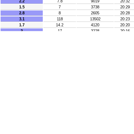
2.2
7.8
9019
20:32
1.5
7
3738
20:29
2.8
8
2605
20:28
3.1
118
13502
20:23
1.7
14.2
4120
20:20
2
17
3228
20:16
1.6
11.6
3452
20:11
1.9
9.1
3741
20:05
3
5.1
3265
20:02
3
40
10335
20:01
3.9
10
11077
19:41