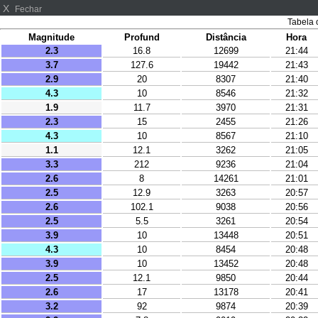
X
Fechar
Tabela 
Magnitude
Profund
Distância
Hora
2.3
16.8
12699
21:44
3.7
127.6
19442
21:43
2.9
20
8307
21:40
4.3
10
8546
21:32
1.9
11.7
3970
21:31
2.3
15
2455
21:26
4.3
10
8567
21:10
1.1
12.1
3262
21:05
3.3
212
9236
21:04
2.6
8
14261
21:01
2.5
12.9
3263
20:57
2.6
102.1
9038
20:56
2.5
5.5
3261
20:54
3.9
10
13448
20:51
4.3
10
8454
20:48
3.9
10
13452
20:48
2.5
12.1
9850
20:44
2.6
17
13178
20:41
3.2
92
9874
20:39