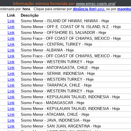
Informação sísmica fornecida por
www.emsc-csem.org/
ordenada por:
hora
. Clique para ordenar por
distância (km)
aqui.
ou por
magnit
Link
Descrição
Link
Sismo Menor - ISLAND OF HAWAII, HAWAII - Hoje
Link
Sismo Menor - OFF E. COAST OF N. ISLAND, N.Z. - Hoje
Link
Sismo Menor - OFFSHORE EL SALVADOR - Hoje
Link
Sismo Fraco - OFF COAST OF CHIAPAS, MEXICO - Hoje
Link
Sismo Menor - CENTRAL TURKEY - Hoje
Link
Sismo Menor - ALBANIA - Hoje
Link
Sismo Fraco - OFF COAST OF CHIAPAS, MEXICO - Hoje
Link
Sismo Menor - WESTERN TURKEY - Hoje
Link
Sismo Menor - ANTOFAGASTA, CHILE - Hoje
Link
Sismo Menor - SERAM, INDONESIA - Hoje
Link
Sismo Menor - WESTERN TURKEY - Hoje
Link
Sismo Menor - TARAPACA, CHILE - Hoje
Link
Sismo Menor - WESTERN TURKEY - Hoje
Link
Sismo Menor - KEPULAUAN TALAUD, INDONESIA - Hoje
Link
Sismo Fraco - MADAGASCAR - Hoje
Link
Sismo Menor - KEPULAUAN TALAUD, INDONESIA - Hoje
Link
Sismo Menor - ATACAMA, CHILE - Hoje
Link
Sismo Menor - JAVA, INDONESIA - Hoje
Link
Sismo Menor - SAN JUAN, ARGENTINA - Hoje