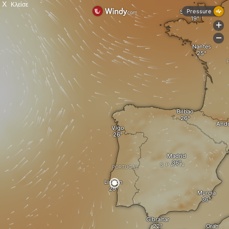
X
Κλείσε