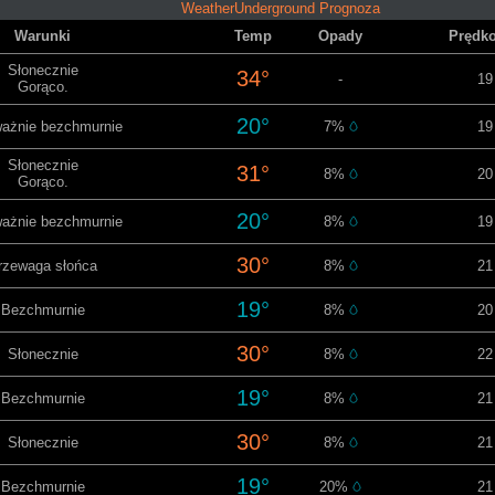
WeatherUnderground Prognoza
Warunki
Temp
Opady
Prędko
Słonecznie
34°
-
19
Gorąco.
20°
ażnie bezchmurnie
7%
19
Słonecznie
31°
8%
20
Gorąco.
20°
ażnie bezchmurnie
8%
19
30°
rzewaga słońca
8%
21
19°
Bezchmurnie
8%
20
30°
Słonecznie
8%
22
19°
Bezchmurnie
8%
21
30°
Słonecznie
8%
21
19°
Bezchmurnie
20%
21