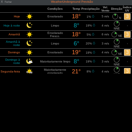
X
WeatherUnderground Previsão
Fechar
Vel.
Índice
Condições
Temp
Precipitação
Direção
Vento
UV
18°
3
Hoje
Ensolarado
5 m/s
1%
N
8°
Hoje à noite
Limpo
19%
4 m/s
-
NNE
18°
Ensolarado
3
Amanhã
6 m/s
5%
NE
Fresco.
Amanhã à
6°
Limpo
20%
3 m/s
-
noite
NNE
19°
3
Domingo
Ensolarado
4 m/s
19%
NE
Domingo à
8°
Maioritariamente limpo
19%
3 m/s
-
noite
NNE
Maioritariamente
21°
3
Segunda-feira
8%
4 m/s
ensolarado
NNE
Segunda à
10°
Maioritariamente limpo
8%
3 m/s
-
noite
NNE
21°
3
Terça-feira
Ensolarado
8%
3 m/s
NNE
10°
Terça à noite
Limpo
10%
3 m/s
-
NNE
20°
3
Quarta-feira
Ensolarado
3 m/s
10%
NE
10°
Quarta à noite
Limpo
3 m/s
-
10%
NE