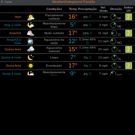
X
WeatherUnderground Previsão
Fechar
Vel.
Índice
Condições
Temp
Precipitação
Direção
Vento
UV
16°
Parcialmente
2
Hoje
4 mph
8%
NE
nublado
5°
Maioritariamente
Hoje à noite
3 mph
-
8%
NE
limpo
17°
2
Amanhã
Muito nublado
11 mph
18%
O
12°
0.3mm 46%
Amanhã à
Aguaceiros da
12 mph
-
NO
noite
tarde
15°
0.2mm 48%
Aguaceiros
2
Quinta-feira
20 mph
N
matinais
7°
Quinta à noite
Limpo
13 mph
-
7%
N
17°
2
Sexta-feira
Ensolarado
8 mph
7%
N
9°
Maioritariamente
Sexta à noite
7 mph
-
4%
NO
limpo
Parcialmente
18°
2
Sábado
12%
11 mph
nublado
ONO
Sábado à
Parcialmente
10°
14%
8 mph
-
noite
nublado
NNO
16°
Parcialmente
2
Domingo
13 mph
12%
N
nublado
Domingo à
Maioritariamente
10°
24%
10 mph
-
noite
limpo
NNO