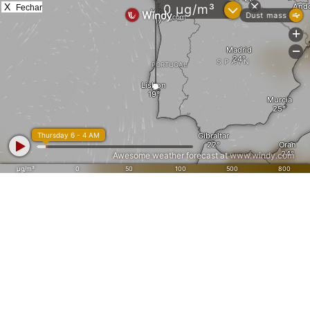
X
Fechar