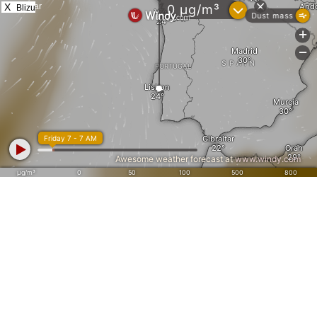
X
Blizu