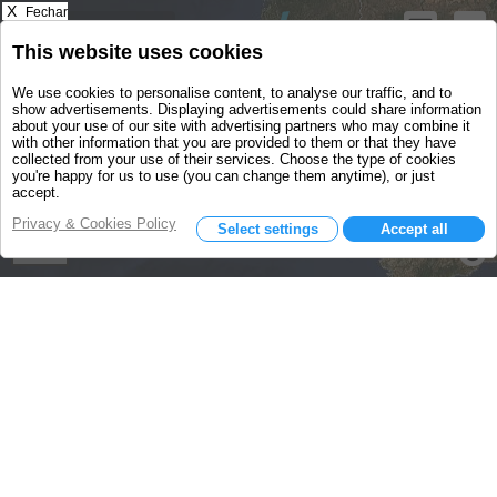
X
Fechar