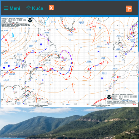
X
Meni
Kuća
°F