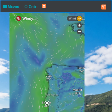
X
Μενού
Σπίτι
°F