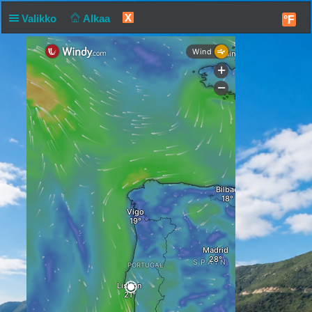
X
Valikko
Alkaa
°F