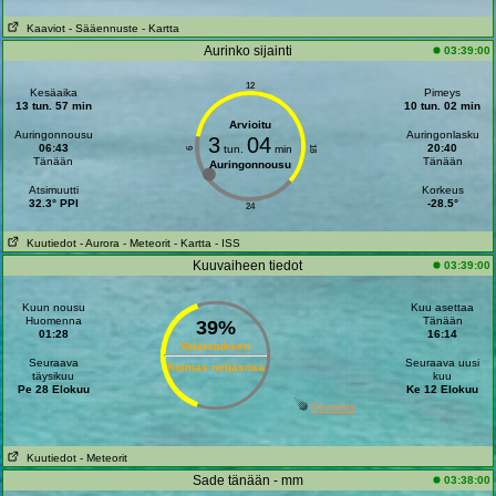
Kaaviot
- Sääennuste
- Kartta
Aurinko sijainti
03:39:00
12
Kesäaika
Pimeys
13 tun. 57 min
10 tun. 02 min
Arvioitu
Auringonnousu
Auringonlasku
3
04
06:43
20:40
tun.
min
18
6
Tänään
Tänään
Auringonnousu
Atsimuutti
Korkeus
32.3° PPI
-28.5°
24
Kuutiedot
- Aurora
- Meteorit
- Kartta
- ISS
Kuuvaiheen tiedot
03:39:00
Kuun nousu
Kuu asettaa
Huomenna
Tänään
39%
01:28
16:14
Valaistuksen
Seuraava
Seuraava uusi
Kolmas neljäsosa
täysikuu
kuu
Pe 28 Elokuu
Ke 12 Elokuu
Perseids
Kuutiedot
- Meteorit
Sade tänään - mm
03:38:00