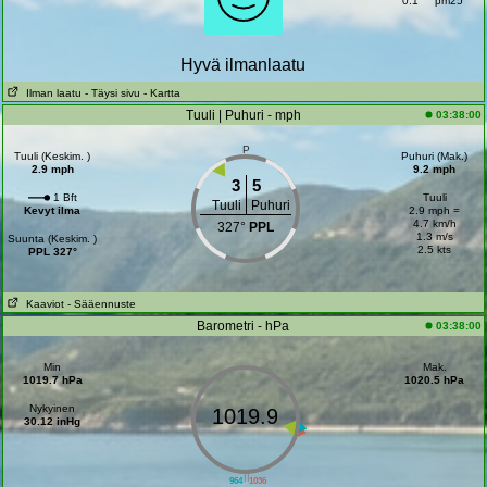
0.1
pm25
Hyvä ilmanlaatu
Ilman laatu
- Täysi sivu
- Kartta
Tuuli | Puhuri - mph
03:38:00
P
Tuuli (Keskim. )
Puhuri (Mak.)
2.9 mph
9.2 mph
3
5
1 Bft
Tuuli
Tuuli
Puhuri
Kevyt ilma
2.9 mph =
4.7 km/h
327°
PPL
1.3 m/s
Suunta (Keskim. )
2.5 kts
PPL 327°
Kaaviot
- Sääennuste
Barometri - hPa
03:38:00
Min
Mak.
1019.7 hPa
1020.5 hPa
Nykyinen
1019.9
30.12 inHg
||
964
1036