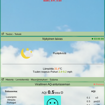
wufct_fi-FI_h.txt
Tiedot
- Tekstit
Nykyinen taivas
03:00:00
Puolipilvistä
Lämpötila
21.4
°C
Tuulen nopeus-Puhuri
2.9-9.2
mph
Historia
- Lentokenttä
- Maanjäristykset
- Salama
Virallinen AQ-anturiaseman
Poissa
0.5
Sääasema
:
AQI
:
AQI:
eea
Laranjeiro
0.1
o3
Almada
0.5
pm10
Portugal