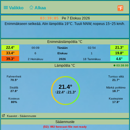
Valikko
Alkaa
°F
03:39:05
Pe 7 Elokuu 2026
Enimmäkseen selkeää. Alin lämpötila 19°C. Tuuli NNW, nopeus 15−25 km/h.
Enimmäislämpötila °C
22.4°
21.3°
00:09
Tänään
02:54
33.4°
19.8°
6
Elokuu
1
39.3°
4.6°
2 Heinäkuu
2026
18 Tammikuu
Lämpötila °C
03:38:00
Fahrenheit
Tuntuu siltä
70.5°
21.7°
21.4°
Sisällä
Märkä polttimo
27.8°
18.7°
↑
22.4°
↓
21.3°
Kosteus
Kastepiste
80%
17.8°
Kaaviot
- Sääennuste
Sääennuste
(52): WU forecast file not ready