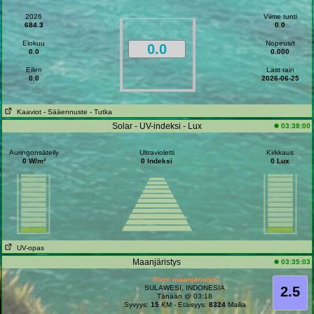
2026
Viime tunti
684.3
0.0
Elokuu
Nopeus/t
0.0
0.0
0.000
Eilen
Last rain
0.0
2026-06-25
Kaaviot
- Sääennuste
- Tutka
Solar - UV-indeksi - Lux
03:38:00
Auringonsäteily
Ultravioletti
Kirkkaus
0 W/m²
0 Indeksi
0 Lux
UV-opas
Maanjäristys
03:35:03
Pieni maanjäristys
SULAWESI, INDONESIA
2.5
Tänään @ 03:18
Syvyys:
15
KM - Etäisyys:
8324
Mailia