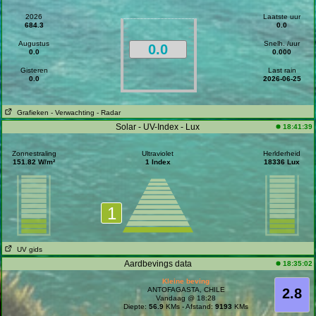
2026
Laatste uur
684.3
0.0
Augustus
Snelh. /uur
0.0
0.0
0.000
Gisteren
Last rain
0.0
2026-06-25
Grafieken
- Verwachting
- Radar
Solar - UV-Index - Lux
18:41:39
Zonnestraling
Ultraviolet
Herlderheid
151.82 W/m²
1 Index
18336 Lux
1
UV gids
Aardbevings data
18:35:02
Kleine beving
ANTOFAGASTA, CHILE
2.8
Vandaag @ 18:28
Diepte:
56.9
KMs - Afstand:
9193
KMs