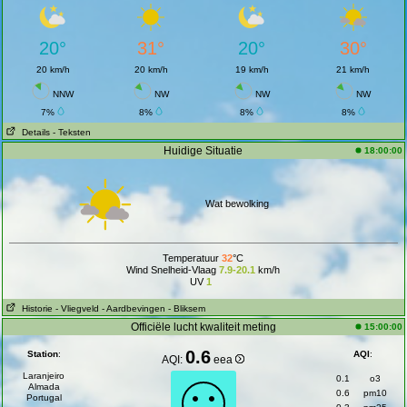
20°
31°
20°
30°
20 km/h
20 km/h
19 km/h
21 km/h
NNW
NW
NW
NW
7%
8%
8%
8%
Details
- Teksten
Huidige Situatie
18:00:00
Wat bewolking
Temperatuur
32
°C
Wind Snelheid-Vlaag
7.9-20.1
km/h
UV
1
Historie
- Vliegveld
- Aardbevingen
- Bliksem
Officiële lucht kwaliteit meting
15:00:00
0.6
Station
:
AQI
:
AQI:
eea
Laranjeiro
0.1
o3
Almada
0.6
pm10
Portugal