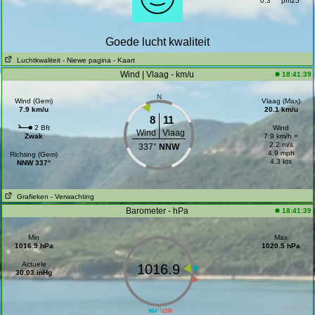
0.3
pm25
Goede lucht kwaliteit
Luchtkwaliteit
- Niewe pagina
- Kaart
Wind | Vlaag - km/u
18:41:39
N
Wind (Gem)
Vlaag (Max)
7.9 km/u
20.1 km/u
8
11
2 Bft
Wind
Wind
Vlaag
Zwak
7.9 km/h =
2.2 m/s
337°
NNW
4.9 mph
Richting (Gem)
4.3 kts
NNW 337°
Grafieken
- Verwachting
Barometer - hPa
18:41:39
Min
Max
1016.9 hPa
1020.5 hPa
Actuele
1016.9
30.03 inHg
||
964
1036