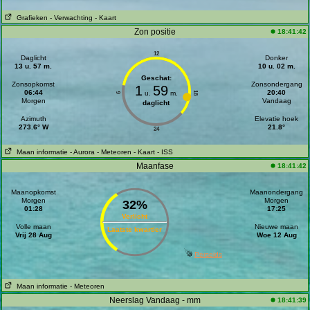
Grafieken
- Verwachting
- Kaart
Zon positie
18:41:42
12
Daglicht
Donker
13 u. 57 m.
10 u. 02 m.
Geschat:
Zonsopkomst
Zonsondergang
1
59
06:44
20:40
u.
m.
18
6
Morgen
Vandaag
daglicht
Azimuth
Elevatie hoek
273.6° W
21.8°
24
Maan informatie
- Aurora
- Meteoren
- Kaart
- ISS
Maanfase
18:41:42
Maanopkomst
Maanondergang
Morgen
Morgen
32%
01:28
17:25
Verlicht
Volle maan
Nieuwe maan
Laatste kwartier
Vrij 28 Aug
Woe 12 Aug
Perseids
Maan informatie
- Meteoren
Neerslag Vandaag - mm
18:41:39