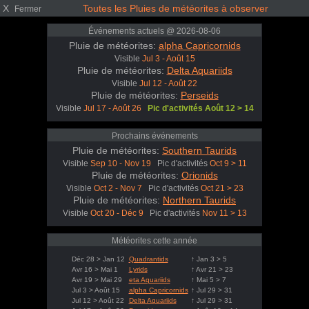
X
Toutes les Pluies de météorites à observer
Fermer
Événements actuels @ 2026-08-06
Pluie de météorites:
alpha Capricornids
Visible
Jul 3 - Août 15
Pluie de météorites:
Delta Aquariids
Visible
Jul 12 - Août 22
Pluie de météorites:
Perseids
Visible
Jul 17 - Août 26
Pic d'activités Août 12 > 14
Prochains événements
Pluie de météorites:
Southern Taurids
Visible
Sep 10 - Nov 19
Pic d'activités
Oct 9 > 11
Pluie de météorites:
Orionids
Visible
Oct 2 - Nov 7
Pic d'activités
Oct 21 > 23
Pluie de météorites:
Northern Taurids
Visible
Oct 20 - Déc 9
Pic d'activités
Nov 11 > 13
Météorites cette année
Déc 28 > Jan 12
Quadrantids
↑ Jan 3 > 5
Avr 16 > Mai 1
Lyrids
↑ Avr 21 > 23
Avr 19 > Mai 29
eta Aquariids
↑ Mai 5 > 7
Jul 3 > Août 15
alpha Capricornids
↑ Jul 29 > 31
Jul 12 > Août 22
Delta Aquariids
↑ Jul 29 > 31