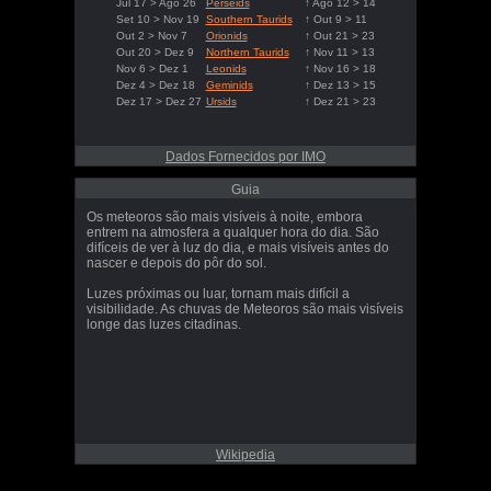
Jul 17 > Ago 26
Perseids
↑ Ago 12 > 14
Set 10 > Nov 19
Southern Taurids
↑ Out 9 > 11
Out 2 > Nov 7
Orionids
↑ Out 21 > 23
Out 20 > Dez 9
Northern Taurids
↑ Nov 11 > 13
Nov 6 > Dez 1
Leonids
↑ Nov 16 > 18
Dez 4 > Dez 18
Geminids
↑ Dez 13 > 15
Dez 17 > Dez 27
Ursids
↑ Dez 21 > 23
Dados Fornecidos por IMO
Guia
Os meteoros são mais visíveis à noite, embora
entrem na atmosfera a qualquer hora do dia. São
difíceis de ver à luz do dia, e mais visíveis antes do
nascer e depois do pôr do sol.
Luzes próximas ou luar, tornam mais difícil a
visibilidade. As chuvas de Meteoros são mais visíveis
longe das luzes citadinas.
Wikipedia