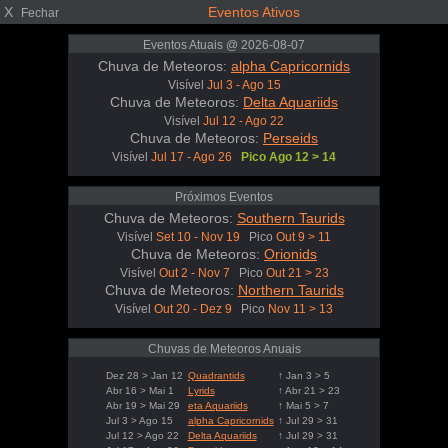
X
Eventos Ativos
Fechar
Eventos Atuais @ 2026-08-07
Chuva de Meteoros:
alpha Capricornids
Visível
Jul 3 - Ago 15
Chuva de Meteoros:
Delta Aquariids
Visível
Jul 12 - Ago 22
Chuva de Meteoros:
Perseids
Visível
Jul 17 - Ago 26
Pico Ago 12 > 14
Próximos Eventos
Chuva de Meteoros:
Southern Taurids
Visível
Set 10 - Nov 19
Pico
Out 9 > 11
Chuva de Meteoros:
Orionids
Visível
Out 2 - Nov 7
Pico
Out 21 > 23
Chuva de Meteoros:
Northern Taurids
Visível
Out 20 - Dez 9
Pico
Nov 11 > 13
Chuvas de Meteoros Anuais
Dez 28 > Jan 12
Quadrantids
↑ Jan 3 > 5
Abr 16 > Mai 1
Lyrids
↑ Abr 21 > 23
Abr 19 > Mai 29
eta Aquariids
↑ Mai 5 > 7
Jul 3 > Ago 15
alpha Capricornids
↑ Jul 29 > 31
Jul 12 > Ago 22
Delta Aquariids
↑ Jul 29 > 31