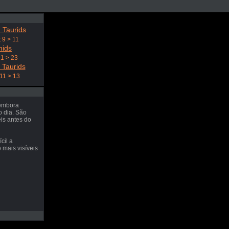
 Taurids
 9 > 11
nids
21 > 23
 Taurids
11 > 13
 embora
o dia. São
eis antes do
cil a
 mais visíveis