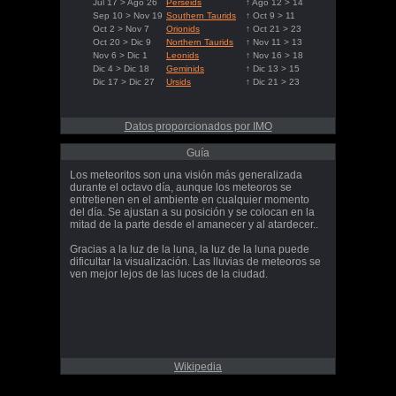
Jul 17 > Ago 26
Perseids
↑ Ago 12 > 14
Sep 10 > Nov 19
Southern Taurids
↑ Oct 9 > 11
Oct 2 > Nov 7
Orionids
↑ Oct 21 > 23
Oct 20 > Dic 9
Northern Taurids
↑ Nov 11 > 13
Nov 6 > Dic 1
Leonids
↑ Nov 16 > 18
Dic 4 > Dic 18
Geminids
↑ Dic 13 > 15
Dic 17 > Dic 27
Ursids
↑ Dic 21 > 23
Datos proporcionados por IMO
Guía
Los meteoritos son una visión más generalizada
durante el octavo día, aunque los meteoros se
entretienen en el ambiente en cualquier momento
del día. Se ajustan a su posición y se colocan en la
mitad de la parte desde el amanecer y al atardecer..
Gracias a la luz de la luna, la luz de la luna puede
dificultar la visualización. Las lluvias de meteoros se
ven mejor lejos de las luces de la ciudad.
Wikipedia