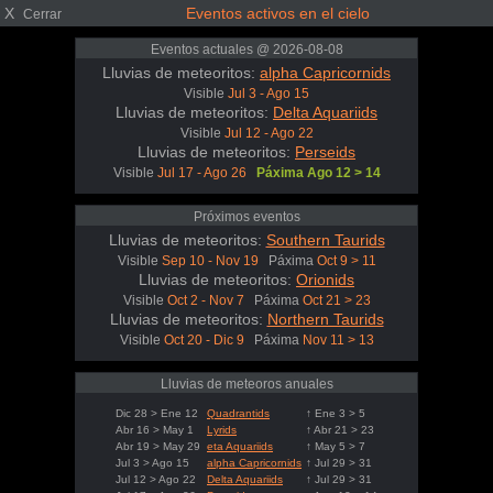
X
Eventos activos en el cielo
Cerrar
Eventos actuales @ 2026-08-08
Lluvias de meteoritos:
alpha Capricornids
Visible
Jul 3 - Ago 15
Lluvias de meteoritos:
Delta Aquariids
Visible
Jul 12 - Ago 22
Lluvias de meteoritos:
Perseids
Visible
Jul 17 - Ago 26
Páxima Ago 12 > 14
Próximos eventos
Lluvias de meteoritos:
Southern Taurids
Visible
Sep 10 - Nov 19
Páxima
Oct 9 > 11
Lluvias de meteoritos:
Orionids
Visible
Oct 2 - Nov 7
Páxima
Oct 21 > 23
Lluvias de meteoritos:
Northern Taurids
Visible
Oct 20 - Dic 9
Páxima
Nov 11 > 13
Lluvias de meteoros anuales
Dic 28 > Ene 12
Quadrantids
↑ Ene 3 > 5
Abr 16 > May 1
Lyrids
↑ Abr 21 > 23
Abr 19 > May 29
eta Aquariids
↑ May 5 > 7
Jul 3 > Ago 15
alpha Capricornids
↑ Jul 29 > 31
Jul 12 > Ago 22
Delta Aquariids
↑ Jul 29 > 31