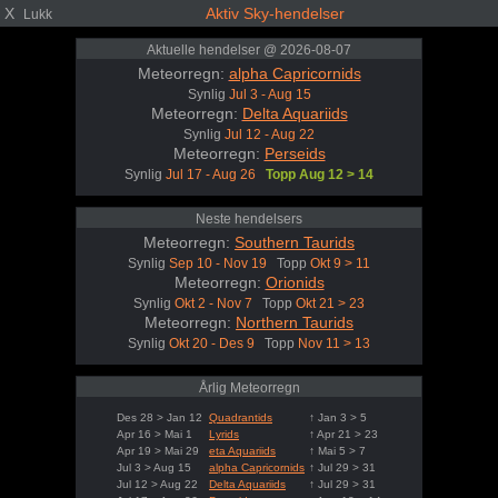
X
Aktiv Sky-hendelser
Lukk
Aktuelle hendelser @ 2026-08-07
Meteorregn:
alpha Capricornids
Synlig
Jul 3 - Aug 15
Meteorregn:
Delta Aquariids
Synlig
Jul 12 - Aug 22
Meteorregn:
Perseids
Synlig
Jul 17 - Aug 26
Topp Aug 12 > 14
Neste hendelsers
Meteorregn:
Southern Taurids
Synlig
Sep 10 - Nov 19
Topp
Okt 9 > 11
Meteorregn:
Orionids
Synlig
Okt 2 - Nov 7
Topp
Okt 21 > 23
Meteorregn:
Northern Taurids
Synlig
Okt 20 - Des 9
Topp
Nov 11 > 13
Årlig Meteorregn
Des 28 > Jan 12
Quadrantids
↑ Jan 3 > 5
Apr 16 > Mai 1
Lyrids
↑ Apr 21 > 23
Apr 19 > Mai 29
eta Aquariids
↑ Mai 5 > 7
Jul 3 > Aug 15
alpha Capricornids
↑ Jul 29 > 31
Jul 12 > Aug 22
Delta Aquariids
↑ Jul 29 > 31