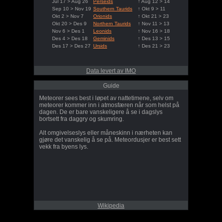
Jul 17 > Aug 26
Perseids
↑ Aug 12 > 14
Sep 10 > Nov 19
Southern Taurids
↑ Okt 9 > 11
Okt 2 > Nov 7
Orionids
↑ Okt 21 > 23
Okt 20 > Des 9
Northern Taurids
↑ Nov 11 > 13
Nov 6 > Des 1
Leonids
↑ Nov 16 > 18
Des 4 > Des 18
Geminids
↑ Des 13 > 15
Des 17 > Des 27
Ursids
↑ Des 21 > 23
Data levert av IMO
Guide
Meteorer sees best i løpet av nattetimene, selv om
meteorer kommer inn i atmosfæren når som helst på
dagen. De er bare vanskeligere å se i dagslys
bortsett fra daggry og skumring.
Alt omgivelseslys eller måneskinn i nærheten kan
gjøre det vanskelig å se på. Meteordusjer er best sett
vekk fra byens lys.
Wikipedia