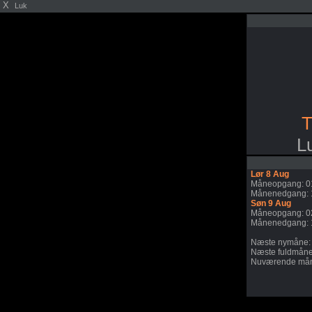
X
Luk
T
L
Lør 8 Aug
Måneopgang: 0
Månenedgang: 
Søn 9 Aug
Måneopgang: 0
Månenedgang: 
Næste nymåne:
Næste fuldmåne
Nuværende mån