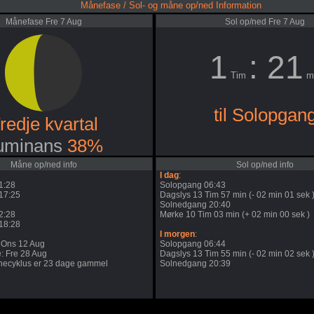
Månefase / Sol- og måne op/ned Information
Månefase Fre 7 Aug
Sol op/ned Fre 7 Aug
1
: 21
Tim
m
til Solopgan
redje kvartal
uminans
38%
Måne op/ned info
Sol op/ned info
I dag
:
1:28
Solopgang 06:43
17:25
Dagslys 13 Tim 57 min (- 02 min 01 sek 
Solnedgang 20:40
2:28
Mørke 10 Tim 03 min (+ 02 min 00 sek )
18:28
I morgen
:
 Ons 12 Aug
Solopgang 06:44
: Fre 28 Aug
Dagslys 13 Tim 55 min (- 02 min 02 sek 
ecyklus er 23 dage gammel
Solnedgang 20:39