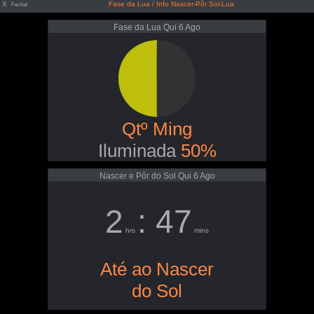
X
Fase da Lua / Info Nascer-Pôr Sol-Lua
Fechar
Fase da Lua Qui 6 Ago
Qtº Ming
Iluminada
50%
Nascer e Pôr do Sol Qui 6 Ago
2
: 47
hrs
mins
Até ao Nascer
do Sol