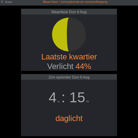
X
Maan-fase / zonsopkomst en zonsondergang
Sluiten
Maanfase Don 6 Aug
Laatste kwartier
Verlicht
44%
Zon op/onder Don 6 Aug
4
: 15
u.
m.
daglicht