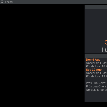
X
Fechar
I
Dom9 Ago
Nascer da Lua: 
Pôr da Lua: 18:
Seg 10 Ago
Nascer da Lua: 
Pôr da Lua: 19:
Próx Lua Nova:
Próx Lua Cheia
No ciclo lunar d