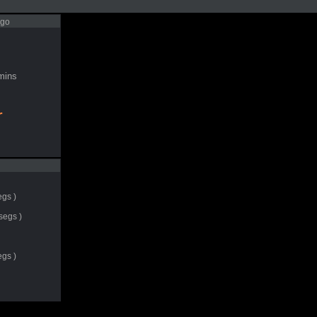
Ago
ins
r
egs )
segs )
egs )