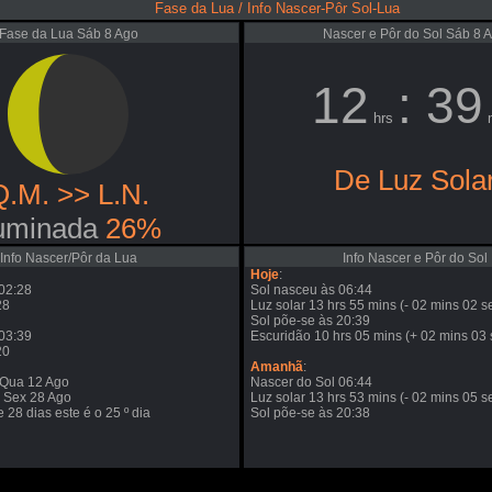
Fase da Lua / Info Nascer-Pôr Sol-Lua
Fase da Lua Sáb 8 Ago
Nascer e Pôr do Sol Sáb 8 
12
: 39
hrs
m
De Luz Sola
Q.M. >> L.N.
luminada
26%
Info Nascer/Pôr da Lua
Info Nascer e Pôr do Sol
Hoje
:
02:28
Sol nasceu às 06:44
28
Luz solar 13 hrs 55 mins (- 02 mins 02 s
Sol põe-se às 20:39
03:39
Escuridão 10 hrs 05 mins (+ 02 mins 03 
20
Amanhã
:
 Qua 12 Ago
Nascer do Sol 06:44
: Sex 28 Ago
Luz solar 13 hrs 53 mins (- 02 mins 05 s
e 28 dias este é o 25 º dia
Sol põe-se às 20:38