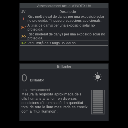
Assessorament actual d'ÍNDEX UV
UVI
Descripció
Risc molt elevat de danys per una exposició solar
8
no protegida. Tingueu precaucions addicionals.
Alt risc de danys per una exposició solar no
6-7
protegida.
Risc moderat de danys per una exposició solar no
3-5
protegida.
0-2
Perill mitjà dels raigs UV del sol
Brillantor
0
Brillantor
Lux. mesurament
Mesura la resposta aproximada dels
ulls humans a la llum en diverses
condicions d'il·luminació. La quantitat
total de tota la llum mesurada es coneix
com a "flux lluminós".