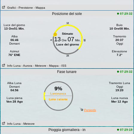
Grafici
- Previsione
- Mappa
Posizione del sole
07:29:32
12
Luce del giorno
Buio
13 Ore51 Min.
10 Ore08 Min.
Stimato
Alba
Tramonto
13
07
06:46
20:37
Ore
Min.
18
6
Domani
Oggi
Luce del giorno
Azimut
Elevazione
76° ENE
7.2°
24
Info Luna
- Aurora
- Meteore
- Mappa
- ISS
Fase lunare
07:29:32
Alba Luna
Tramonto Luna
Domani
Oggi
9%
04:56
19:20
Luminanza
Luna piena
Luna nuova
Luna calante
Ven 28 Ago
Mer 12 Ago
Perseids
Info Luna
- Meteore
Pioggia giornaliera - in
07:29:19