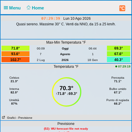
Menu
Home
°C
07:29:40
Lun 10 Ago 2026
Quasi sereno. Massime 30° C. Venti da NNO, da 15 a 25 km/h.
Max-Min Temperatura °F
71.8°
69.3°
00:09
Oggi
06:44
93.6°
67.6°
7
Agosto
1
102.7°
40.3°
2 Lug
2026
18 Gen
Temperatura °F
07:29:19
Celsius
Percepita
21.3°
71.1°
70.3°
Interna
Bulbo umido
82.0°
67.1°
↑
71.8°
↓
69.3°
Umidità
Punto di rugiada
87%
66.2°
Grafici
- Previsione
Previsione
(52): WU forecast file not ready