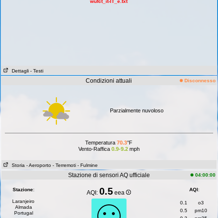
wufct_it-IT_e.txt
Dettagli
- Testi
Condizioni attuali
Disconnesso
Parzialmente nuvoloso
Temperatura
70.3
°F
Vento-Raffica
0.9-9.2
mph
Storia
- Aeroporto
- Terremoti
- Fulmine
Stazione di sensori AQ ufficiale
04:00:00
0.5
Stazione
:
AQI
:
AQI:
eea
Laranjeiro
0.1
o3
Almada
0.5
pm10
Portugal