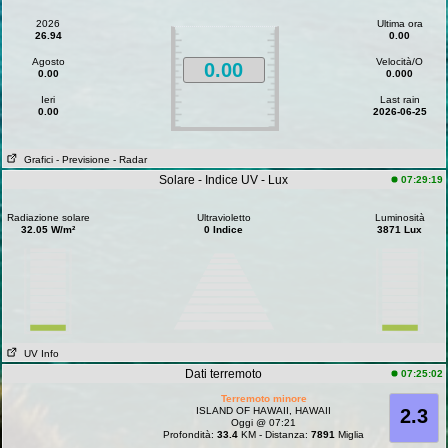
2026
Ultima ora
26.94
0.00
Agosto
Velocità/O
0.00
0.00
0.000
Ieri
Last rain
0.00
2026-06-25
Grafici
- Previsione
- Radar
Solare - Indice UV - Lux
07:29:19
Radiazione solare
Ultravioletto
Luminosità
32.05 W/m²
0 Indice
3871 Lux
UV Info
Dati terremoto
07:25:02
Terremoto minore
ISLAND OF HAWAII, HAWAII
2.3
Oggi @ 07:21
Profondità:
33.4
KM - Distanza:
7891
Miglia