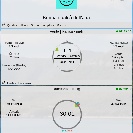
0.3
pm25
Buona qualità dell'aria
Qualità dell'aria
- Pagina completa
- Mappa
Vento | Raffica - mph
07:29:19
N
Vento (Media)
Raffica (Max)
0.9 mph
9.2 mph
1
1
0 Bft
Vento
Vento
Raffica
Calmo
0.9 mph =
1.4 km/h
306°
NO
0.4 m/s
Direzione (Media)
0.8 kts
NO 306°
Grafici
- Previsione
Barometro - inHg
07:29:19
Min
Max
29.98 inHg
30.04 inHg
Attuale
30.01
1016.3 hPa
||
27.5
31.5