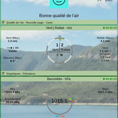
0.3
pm25
Bonne qualité de l'air
Qualité de l'air
- Nouvelle page
- Carte
Vent | Rafale - m/s
04:40:22
N
Vent (Moy.)
Rafale (Maxi.)
1.3 m/s
4.1 m/s
1
2
1 Bft
Vent
Vent
Rafale
Calme
1.3 m/s =
4.7 km/h
3°
N
2.9 mph
Direction (Moy.)
2.5 kts
N 3°
Graphiques
- Prévisions
Baromètre - hPa
04:40:22
Mini.
Maxi.
1015.2 hPa
1017.2 hPa
Actuellement
1015.5
29.99 inHg
||
964
1036