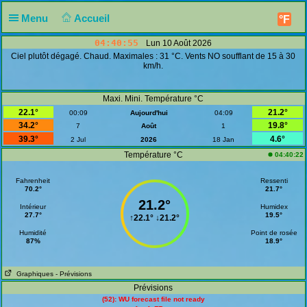
Menu
Accueil
°F
04:40:55
Lun 10 Août 2026
Ciel plutôt dégagé. Chaud. Maximales : 31 °C. Vents NO soufflant de 15 à 30
km/h.
Maxi. Mini. Température °C
22.1°
21.2°
00:09
Aujourd'hui
04:09
34.2°
19.8°
7
Août
1
39.3°
4.6°
2 Jul
2026
18 Jan
Température °C
04:40:22
Fahrenheit
Ressenti
70.2°
21.7°
21.2°
Intérieur
Humidex
27.7°
19.5°
↑
22.1°
↓
21.2°
Humidité
Point de rosée
87%
18.9°
Graphiques
- Prévisions
Prévisions
(52): WU forecast file not ready