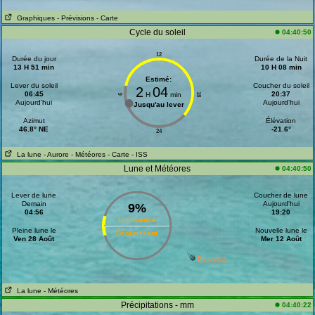
Graphiques
- Prévisions
- Carte
Cycle du soleil
04:40:50
12
Durée du jour
Durée de la Nuit
13 H 51 min
10 H 08 min
Estimé:
Lever du soleil
Coucher du soleil
2
04
06:45
20:37
H
min
18
6
Aujourd'hui
Aujourd'hui
Jusqu'au lever
Azimut
Élévation
46.8° NE
-21.6°
24
La lune
- Aurore
- Météores
- Carte
- ISS
Lune et Météores
04:40:50
Lever de lune
Coucher de lune
Demain
Aujourd'hui
9%
04:56
19:20
Luminance
Pleine lune le
Nouvelle lune le
Décroissant
Ven 28 Août
Mer 12 Août
Perseids
La lune
- Météores
Précipitations - mm
04:40:22