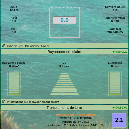
2026
Dernière heure
684.3
0.0
Août
Intensité mm/h
0.0
0.0
0.000
Hier
Last rain
0.0
2026-06-25
Graphiques
- Prévisions
- Radar
Rayonnement solaire
04:40:22
Radiations solaire
UV
Luminosité
0 W/m²
0 Index
0 Lux
Informations sur le rayonnement solaire
Tremblements de terre
04:35:02
Tremblement de terre mineur
CENTRAL CALIFORNIA
2.1
Aujourd'hui @ 04:15
Profondeur:
2.9
KMs - Distance:
9141
KMs