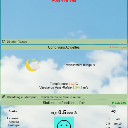
wufct_fr-FR_s.txt
Détails
- Textes
Conditions Actuelles
Hors ligne
Partiellement nuageux
Température
21.2
°C
Vitesse du Vent -Rafale
1.3-4.1
m/s
Climatologie
- Aéroport
- Tremblements de terre
- Foudre
Station de détection de l'air
01:00:00
0.5
Station
:
AQI
:
AQI:
eea
Laranjeiro
0.1
o3
Almada
0.5
pm10
Portugal