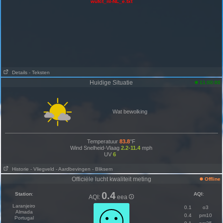
wufct_nl-NL_e.txt
Details
- Teksten
Huidige Situatie
11:00:00
Wat bewolking
Temperatuur
83.8
°F
Wind Snelheid-Vlaag
2.2-11.4
mph
UV
6
Historie
- Vliegveld
- Aardbevingen
- Bliksem
Officiële lucht kwaliteit meting
Offline
0.4
Station
:
AQI
:
AQI:
eea
Laranjeiro
0.1
o3
Almada
0.4
pm10
Portugal