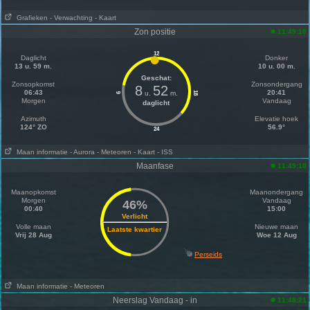
Grafieken
- Verwachting
- Kaart
Zon positie
11:49:10
12
Daglicht
Donker
13 u. 59 m.
10 u. 00 m.
Geschat:
Zonsopkomst
Zonsondergang
8
52
06:43
20:41
u.
m.
18
6
Morgen
Vandaag
daglicht
Azimuth
Elevatie hoek
124° ZO
56.9°
24
Maan informatie
- Aurora
- Meteoren
- Kaart
- ISS
Maanfase
11:49:10
Maanopkomst
Maanondergang
Morgen
Vandaag
46%
00:40
15:00
Verlicht
Volle maan
Nieuwe maan
Laatste kwartier
Vrij 28 Aug
Woe 12 Aug
Perseids
Maan informatie
- Meteoren
Neerslag Vandaag - in
11:48:21