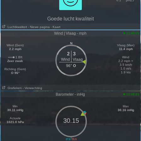
0.1
pm25
Goede lucht kwaliteit
Luchtkwaliteit
- Niewe pagina
- Kaart
Wind | Vlaag - mph
11:48:21
N
Wind (Gem)
Vlaag (Max)
2.2 mph
11.4 mph
2
3
1 Bft
Wind
Wind
Vlaag
Zeer zwak
2.2 mph =
3.5 km/h
96°
O
1.0 m/s
Richting (Gem)
1.9 kts
O 96°
Grafieken
- Verwachting
Barometer - inHg
11:48:21
Min
Max
30.11 inHg
30.16 inHg
Actuele
30.15
1021.0 hPa
||
27.5
31.5