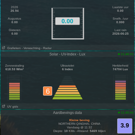
2026
Laatste uur
26.94
0.00
Augustus
Snelh. /uur
0.00
0.00
0.000
Gisteren
Last rain
0.00
2026-06-25
Grafieken
- Verwachting
- Radar
Solar - UV-Index - Lux
11:48:21
Zonnestraling
Ultraviolet
Herlderheid
618.53 W/m²
6 Index
74704 Lux
6
UV gids
Aardbevings data
11:45:04
Kleine beving
NORTHERN QINGHAI, CHINA
3.9
Vandaag @ 11:32
Diepte:
10
KMs - Afstand:
5469
Mijlen