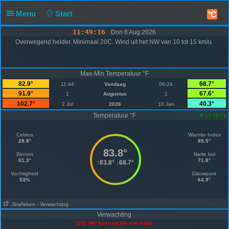
Menu
Start
°C
11:49:16
Don 6 Aug 2026
Overwegend helder. Minimaal 20C. Wind uit het NW van 10 tot 15 km/u.
Max-Min Temperatuur °F
82.9°
68.7°
11:44
Vandaag
06:24
91.9°
67.6°
1
Augustus
1
102.7°
40.3°
2 Jul
2026
18 Jan
Temperatuur °F
11:48:21
Celsius
Warmte Index
28.8°
85.5°
83.8°
Binnen
Natte bol
81.3°
71.8°
↑
83.8°
↓
68.7°
Vochtigheid
Dauwpunt
53%
64.9°
Grafieken
- Verwachting
Verwachting
(52): WU forecast file not ready