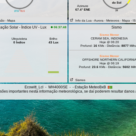
do Sol
Azimute
||
67.4° ENE
24
27.5
31.5
isão
- Mapa
Info da Lua
- Aurora
- Meteoros
- Mapa
- I
ação Solar - Índice UV - Lux
Sismo
06:37:48
Sismo Menor
CERAM SEA, INDONESIA
Ultravioleta
Brilho
Hoje @ 06:20
0 Índice
43 Lux
Profund:
16
KMs - Distância:
8877
Milh
Sismo Menor
OFFSHORE NORTHERN CALIFORNI
Hoje @ 06:19
Profund:
23.6
KMs - Distância:
5602
Mil
Sismos
Ecowitt_Lcl - WH4000SE - - Estação MeteoBxB
sões importantes nesta informação meteorológica, se daí poderem resultar danos