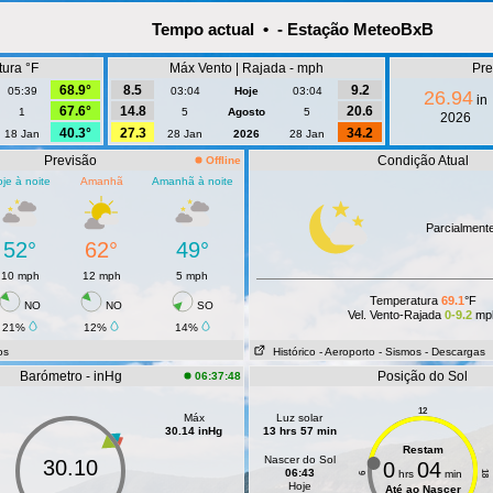
Tempo actual • - Estação MeteoBxB
ura °F
Máx Vento | Rajada - mph
Pre
68.9°
8.5
9.2
05:39
03:04
Hoje
03:04
26.94
in
67.6°
14.8
20.6
1
5
Agosto
5
2026
40.3°
27.3
34.2
18 Jan
28 Jan
2026
28 Jan
Previsão
Condição Atual
Offline
je à noite
Amanhã
Amanhã à noite
Parcialment
52°
62°
49°
10 mph
12 mph
5 mph
Temperatura
69.1
°F
NO
NO
SO
Vel. Vento-Rajada
0-9.2
mp
21%
12%
14%
os
Histórico
- Aeroporto
- Sismos
- Descargas
Barómetro - inHg
Posição do Sol
06:37:48
12
Máx
Luz solar
30.14 inHg
13 hrs 57 min
Restam
Nascer do Sol
30.10
0
04
06:43
hrs
min
18
6
Hoje
Até ao Nascer