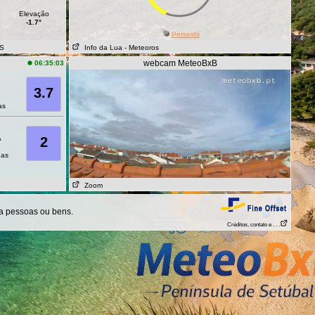
Elevação
-1.7°
Perseids
SS
Info da Lua
- Meteoros
webcam MeteoBxB
06:35:03
3.7
as
A
2
has
Zoom
 a pessoas ou bens.
Créditos, contato e . . .