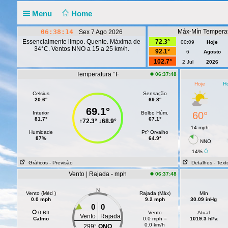
Menu
Home
06:38:15
Máx-Mín Temperat
Sex 7 Ago 2026
Essencialmente limpo. Quente. Máxima de
72.3°
00:09
Hoje
34°C. Ventos NNO a 15 a 25 km/h.
92.1°
6
Agosto
102.7°
2 Jul
2026
Temperatura °F
06:37:48
Hoje
Ho
Celsius
Sensação
20.6°
69.8°
69.1°
Interior
Bolbo Húm.
60°
81.7°
67.1°
↑
72.3°
↓
68.9°
14 mph
Humidade
Ptº Orvalho
87%
64.9°
NNO
14%
Gráficos
- Previsão
Detalhes
- Text
Vento | Rajada - mph
06:37:48
N
Vento (Méd )
Rajada (Máx)
Mín
0.0 mph
9.2 mph
30.09 inHg
0
0
0 Bft
Vento
Atual
Vento
Rajada
Calmo
0.0 mph =
1019.3 hPa
0.0 km/h
299°
ONO