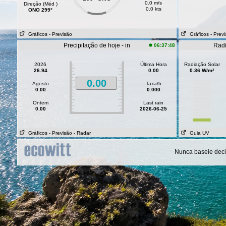
0.0 m/s
Direção (Méd )
0.0 kts
ONO 299°
Gráficos
- Previsão
Gráficos
- Prev
Precipitação de hoje - in
Radi
06:37:48
2026
Última Hora
Radiação Solar
26.94
0.00
0.36 W/m²
0.00
Agosto
Taxa/h
0.00
0.000
Ontem
Last rain
0.00
2026-06-25
Gráficos
- Previsão
- Radar
Guia UV
Nunca baseie deci