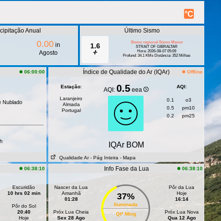
°C
cipitação Anual
Último Sismo
0.00
Sismo regional Sismo Menor
in
1.6
STRAIT OF GIBRALTAR
Hora: 2026-08-07 05:09
Agosto
Profund: 34.1 KMs Distância: 352 Milhas
Índice de Qualidade do Ar (IQAr)
06:00:00
Offline
0.5
Estação
:
AQI
:
AQI:
eea
Laranjeiro
0.1
o3
e Nublado
Almada
0.5
pm10
Portugal
0.2
pm25
h
IQAr BOM
Qualidade Ar
- Pág Inteira
- Mapa
Info Fase da Lua
06:38:10
06:38:10
Escuridão
Nascer da Lua
Pôr da Lua
10 hrs 02 min
Amanhã
Hoje
37%
01:28
16:14
Iluminada
Pôr do Sol
20:40
Próx Lua Cheia
Próx Lua Nova
Qtº Ming
Hoje
Sex 28 Ago
Qua 12 Ago