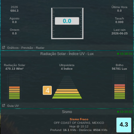
2026
Última Hora
684.3
0.0
Agosto
Taxa/h
0.0
0.0
0.000
Ontem
Last rain
0.0
2026-06-25
Gráficos
- Previsão
- Radar
Radiação Solar - Índice UV - Lux
10:38:31
Radiação Solar
Ultravioleta
Brilho
470.13 W/m²
4 Índice
56781 Lux
4
Guia UV
Sismo
10:35:02
Sismo Fraco
OFF COAST OF CHIAPAS, MEXICO
4.3
Hoje @ 10:12
Profund:
16.1
KMs - Distância:
8534
KMs