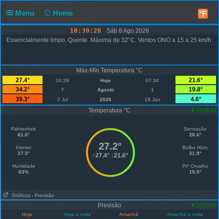
Menu
Home
°F
10:39:28
Sáb 8 Ago 2026
Essencialmente limpo. Quente. Máxima de 32°C. Ventos ONO a 15 a 25 km/h.
Máx-Mín Temperatura °C
27.4°
21.6°
10:29
Hoje
07:34
34.2°
19.8°
7
Agosto
1
39.3°
4.6°
2 Jul
2026
18 Jan
Temperatura °C
10:38:31
Fahrenheit
Sensação
81.0°
28.6°
27.2°
Interior
Bolbo Húm.
27.5°
21.9°
↑
27.4°
↓
21.6°
Humidade
Ptº Orvalho
63%
19.5°
Gráficos
- Previsão
Previsão
10:35:02
Hoje
Hoje à noite
Amanhã
Amanhã à noite