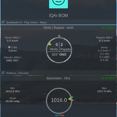
IQAr BOM
Qualidade Ar
- Pág Inteira
- Mapa
Vento | Rajada - km/h
10:38:31
N
Vento (Méd )
Rajada (Máx)
0.3 km/h
9.3 km/h
0
2
0 Bft
Vento
Vento
Rajada
Calmo
0.3 km/h =
0.1 m/s
303°
ONO
0.2 mph
Direção (Méd )
0.2 kts
ONO 303°
Gráficos
- Previsão
Barómetro - hPa
10:38:31
Mín
Máx
1014.9 hPa
1017.5 hPa
Atual
1016.0
30.00 inHg
||
964
1036