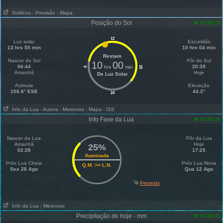
Gráficos
- Previsão
- Mapa
Posição do Sol
10:39:20
12
Luz solar
Escuridão
13 hrs 55 min
10 hrs 04 min
Restam
Nascer do Sol
Pôr do Sol
10
00
06:44
20:39
hrs
min
18
6
Amanhã
Hoje
De Luz Solar
Azimute
Elevação
106.6° ESE
44.2°
24
Info da Lua
- Aurora
- Meteoros
- Mapa
- ISS
Info Fase da Lua
10:39:20
Nascer da Lua
Pôr da Lua
Amanhã
Hoje
25%
02:28
17:25
Iluminada
Próx Lua Cheia
Próx Lua Nova
Q.M. >> L.N.
Sex 28 Ago
Qua 12 Ago
Perseids
Info da Lua
- Meteoros
Precipitação de hoje - mm
10:38:31