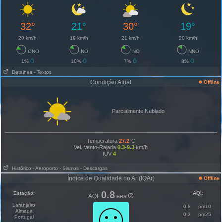
32°
21°
30°
19°
20 km/h
19 km/h
21 km/h
20 km/h
ONO
NO
NO
NNO
1%
10%
7%
8%
Detalhes
- Textos
Condição Atual
Offline
Parcialmente Nublado
Temperatura
27.2
°C
Vel. Vento-Rajada
0.3-9.3
km/h
IUV
4
Histórico
- Aeroporto
- Sismos
- Descargas
Índice de Qualidade do Ar (IQAr)
Offline
0.8
Estação
:
AQI
:
AQI:
eea
Laranjeiro
0.8
pm10
Almada
0.3
pm25
Portugal