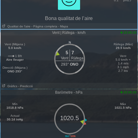
0.1
pm25
Bona qualitat de l’aire
Qualitat de l'aire
- Pàgina completa
- Mapa
Vent | Ràfega - km/h
22:05:15
N
Vent (Mitjana )
Ràfega (Màx)
5.0 km/h
29.5 km/h
5
7
1 Bft
Vent
Vent
Ràfega
Aire lleuger
5.0 km/h =
1.4 m/s
293°
ONO
3.1 mph
Direcció (Mitjana )
2.7 kts
ONO 293°
Gràfics
- Predicció
Baròmetre - hPa
22:05:15
Mín
Màx
1018.8 hPa
1021.5 hPa
Actual
1020.5
30.14 inHg
||
964
1036