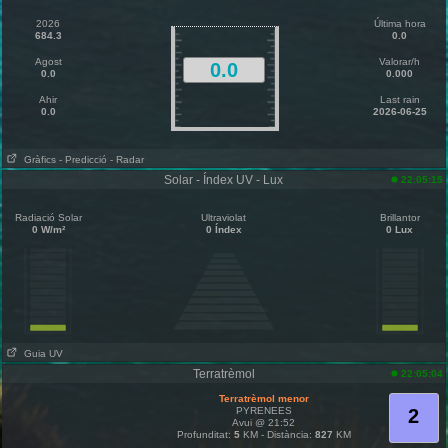
2026
Última hora
684.3
0.0
Agost
Valorar/h
0.0
0.0
0.000
Ahir
Last rain
0.0
2026-06-25
Gràfics
- Predicció
- Radar
Solar - Índex UV - Lux
22:05:15
Radiació Solar
Ultraviolat
Brillantor
0 W/m²
0 Índex
0 Lux
Guia UV
Terratrèmol
22:05:04
Terratrèmol menor
PYRENEES
2
Avui @ 21:52
Profunditat:
5
KM - Distància:
827
KM