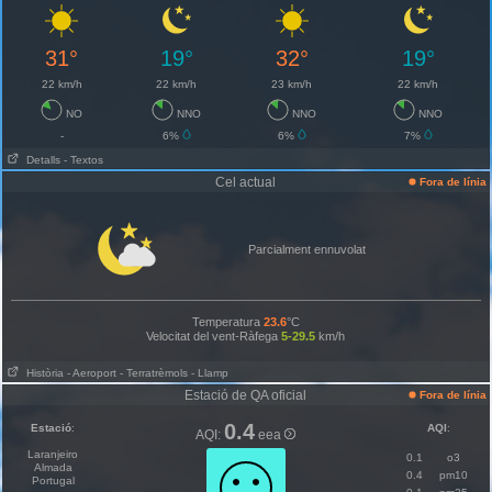
31°
19°
32°
19°
22 km/h
22 km/h
23 km/h
22 km/h
NO
NNO
NNO
NNO
-
6%
6%
7%
Detalls
- Textos
Cel actual
Fora de línia
Parcialment ennuvolat
Temperatura
23.6
°C
Velocitat del vent-Ràfega
5-29.5
km/h
Història
- Aeroport
- Terratrèmols
- Llamp
Estació de QA oficial
Fora de línia
0.4
Estació
:
AQI
:
AQI:
eea
Laranjeiro
0.1
o3
Almada
0.4
pm10
Portugal