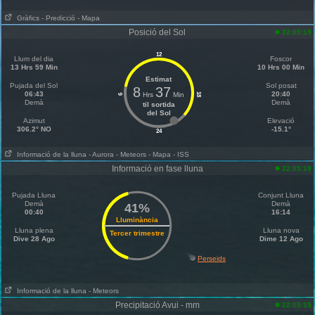
Gràfics
- Predicció
- Mapa
Posició del Sol
22:05:19
12
Llum del dia
Foscor
13 Hrs 59 Min
10 Hrs 00 Min
Estimat
Pujada del Sol
Sol posat
8
37
06:43
20:40
Hrs
Min
18
6
Demà
Demà
til sortida
del Sol
Azimut
Elevació
306.2° NO
-15.1°
24
Informació de la lluna
- Aurora
- Meteors
- Mapa
- ISS
Informació en fase lluna
22:05:19
Pujada Lluna
Conjunt Lluna
Demà
Demà
41%
00:40
16:14
Lluminància
Lluna plena
Lluna nova
Tercer trimestre
Dive 28 Ago
Dime 12 Ago
Perseids
Informació de la lluna
- Meteors
Precipitació Avui - mm
22:05:15