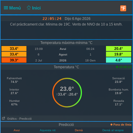
Menú
Inici
°F
22:05:24
Dijo 6 Ago 2026
Cel pràcticament clar. Mínima de 19C. Vents de NNO de 10 a 15 km/h.
Temperatura màxima-mínima °C
33.4°
20.4°
15:09
Avui
06:24
33.4°
19.8°
6
Agost
1
39.3°
4.6°
2 Jul
2026
18 Gen
Temperatura °C
22:05:15
Fahrenheit
Sensació
74.5°
23.8°
23.6°
Interior
Bombeta hum.
27.6°
19.8°
↑
33.4°
↓
20.4°
Humitat
Rosada
67%
17.1°
Gràfics
- Predicció
Predicció
Fora de línia
Avui
Aquesta nit
Demà
Demà al vespre