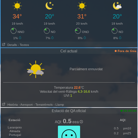
34°
20°
31°
20°
19 km/h
19 km/h
20 km/h
19 km/h
NNO
NO
ONO
NO
1%
7%
8%
8%
Detalls
- Textos
Cel actual
Fora de línia
Parcialment ennuvolat
Temperatura
22.6
°C
Velocitat del vent-Ràfega
4.3-16.6
km/h
UVI
1
Història
- Aeroport
- Terratrèmols
- Llamp
Estació de QA oficial
06:00:00
0.5
Estació
:
AQI
:
AQI:
eea
Laranjeiro
0.5
pm10
Almada
0.2
pm25
Portugal