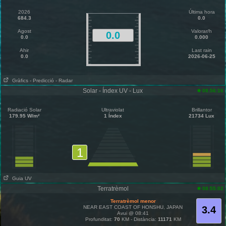
2026
Última hora
684.3
0.0
Agost
Valorar/h
0.0
0.0
0.000
Ahir
Last rain
0.0
2026-06-25
Gràfics
- Predicció
- Radar
Solar - Índex UV - Lux
08:56:16
Radiació Solar
Ultraviolat
Brillantor
179.95 W/m²
1 Índex
21734 Lux
1
Guia UV
Terratrèmol
08:55:02
Terratrèmol menor
NEAR EAST COAST OF HONSHU, JAPAN
3.4
Avui @ 08:41
Profunditat:
70
KM - Distància:
11171
KM