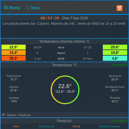
Menú
Inici
°F
08:57:39
Dive 7 Ago 2026
Cel pràcticament clar. Calorós. Màxima de 34C. Vents de NNO de 15 a 25 km/h.
Temperatura màxima-mínima °C
22.5°
20.0°
08:54
Avui
07:19
33.4°
19.8°
6
Agost
1
39.3°
4.6°
2 Jul
2026
18 Gen
Temperatura °C
08:56:16
Fahrenheit
Sensació
72.7°
22.9°
22.6°
Interior
Bombeta hum.
27.6°
20.1°
↑
22.6°
↓
20.0°
Humitat
Rosada
76%
18.1°
Gràfics
- Predicció
Predicció
08:56:31
Avui
Aquesta nit
Demà
Demà al vespre