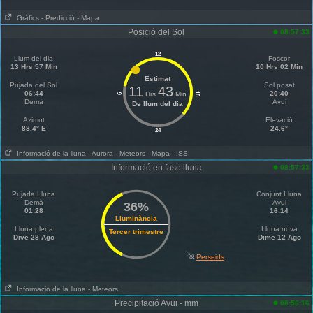
Gràfics
- Predicció
- Mapa
Posició del Sol
08:57:33
12
Llum del dia
Foscor
13 Hrs 57 Min
10 Hrs 02 Min
Estimat
Pujada del Sol
Sol posat
11
43
06:44
20:40
Hrs
Min
18
6
Demà
Avui
De llum del dia
Azimut
Elevació
88.4° E
24.6°
24
Informació de la lluna
- Aurora
- Meteors
- Mapa
- ISS
Informació en fase lluna
08:57:33
Pujada Lluna
Conjunt Lluna
Demà
Avui
36%
01:28
16:14
Lluminància
Lluna plena
Lluna nova
Tercer trimestre
Dive 28 Ago
Dime 12 Ago
Perseids
Informació de la lluna
- Meteors
Precipitació Avui - mm
08:56:16