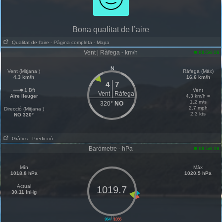
Bona qualitat de l’aire
Qualitat de l'aire
- Pàgina completa
- Mapa
Vent | Ràfega - km/h
08:56:16
N
Vent (Mitjana )
Ràfega (Màx)
4.3 km/h
16.6 km/h
4
7
1 Bft
Vent
Vent
Ràfega
Aire lleuger
4.3 km/h =
1.2 m/s
320°
NO
2.7 mph
Direcció (Mitjana )
2.3 kts
NO 320°
Gràfics
- Predicció
Baròmetre - hPa
08:56:16
Mín
Màx
1018.8 hPa
1020.5 hPa
Actual
1019.7
30.11 inHg
||
964
1036