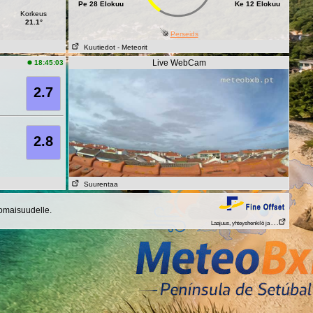
Pe 28 Elokuu
Ke 12 Elokuu
Korkeus
21.1°
Perseids
Kuutiedot
- Meteorit
Live WebCam
18:45:03
2.7
2.8
Suurentaa
 omaisuudelle.
Laajuus, yhteyshenkilö ja . . .