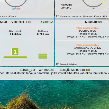
Atsimuutti
||
274.2° L
24
964
1036
nnuste
- Kartta
Kuutiedot
- Aurora
- Meteorit
- Kartta
- ISS
Solar - UV-indeksi - Lux
Maanjäristys
18:44:14
Pieni maanjäristys
PUERTO RICO
Ultravioletti
Kirkkaus
Tänään @ 18:29
1 Indeksi
17701 Lux
Syvyys:
57.7
KM - Etäisyys:
5916
KM
Pieni maanjäristys
ANTOFAGASTA, CHILE
1
Tänään @ 18:28
Syvyys:
56.9
KM - Etäisyys:
9193
KM
Maanjäristykset
Ecowitt_Lcl - WH4000SE - - Estação MeteoBxB
erusta säätietoihin tärkeitä päätöksiä, jotka voivat aiheuttaa vahinkoa ihmisille tai