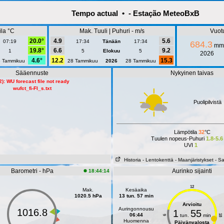
Tempo actual • - Estação MeteoBxB
la °C
Mak. Tuuli | Puhuri - m/s
Vuot
20.0°
4.9
5.6
07:19
17:34
Tänään
17:34
684.3
mm
19.8°
6.6
9.2
1
5
Elokuu
5
2026
4.6°
12.2
15.3
8 Tammikuu
28 Tammikuu
2026
28 Tammikuu
Sääennuste
Nykyinen taivas
2): WU forecast file not ready
wufct_fi-FI_s.txt
Puolipilvistä
Lämpötila
32
°C
Tuulen nopeus-Puhuri
1.8-5.6
UVI
1
Historia
- Lentokenttä
- Maanjäristykset
- S
Barometri - hPa
Aurinko sijainti
18:44:14
12
Mak.
Kesäaika
1020.5 hPa
13 tun. 57 min
Arvioitu
Auringonnousu
1016.8
1
55
06:44
tun.
min
18
6
Huomenna
Päivänvalosta