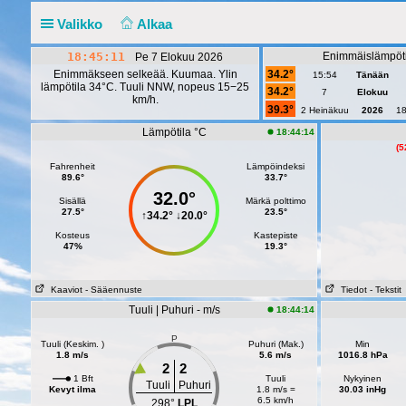
Valikko
Alkaa
18:45:12
Enimmäislämpöti
Pe 7 Elokuu 2026
Enimmäkseen selkeää. Kuumaa. Ylin
34.2°
15:54
Tänään
lämpötila 34°C. Tuuli NNW, nopeus 15−25
34.2°
7
Elokuu
km/h.
39.3°
2 Heinäkuu
2026
1
Lämpötila °C
18:44:14
(5
Fahrenheit
Lämpöindeksi
89.6°
33.7°
32.0°
Sisällä
Märkä polttimo
27.5°
23.5°
↑
34.2°
↓
20.0°
Kosteus
Kastepiste
47%
19.3°
Kaaviot
- Sääennuste
Tiedot
- Tekstit
Tuuli | Puhuri - m/s
18:44:14
P
Tuuli (Keskim. )
Puhuri (Mak.)
Min
1.8 m/s
5.6 m/s
1016.8 hPa
2
2
1 Bft
Tuuli
Nykyinen
Tuuli
Puhuri
Kevyt ilma
1.8 m/s =
30.03 inHg
6.5 km/h
298°
LPL