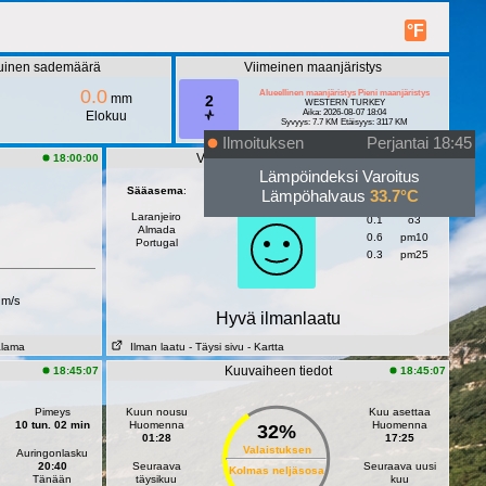
°F
uinen sademäärä
Viimeinen maanjäristys
0.0
Alueellinen maanjäristys Pieni maanjäristys
mm
2
WESTERN TURKEY
Aika: 2026-08-07 18:04
Elokuu
Syvyys: 7.7 KM Etäisyys: 3117 KM
Ilmoituksen
Perjantai 18:45
Virallinen AQ-anturiaseman
18:00:00
15:00:00
Lämpöindeksi Varoitus
0.6
Sääasema
:
AQI
:
Lämpöhalvaus
33.7°C
AQI:
eea
Laranjeiro
0.1
o3
Almada
0.6
pm10
Portugal
0.3
pm25
m/s
Hyvä ilmanlaatu
alama
Ilman laatu
- Täysi sivu
- Kartta
Kuuvaiheen tiedot
18:45:07
18:45:07
Pimeys
Kuun nousu
Kuu asettaa
10 tun. 02 min
Huomenna
Huomenna
32%
01:28
17:25
Valaistuksen
Auringonlasku
20:40
Seuraava
Seuraava uusi
Kolmas neljäsosa
Tänään
täysikuu
kuu