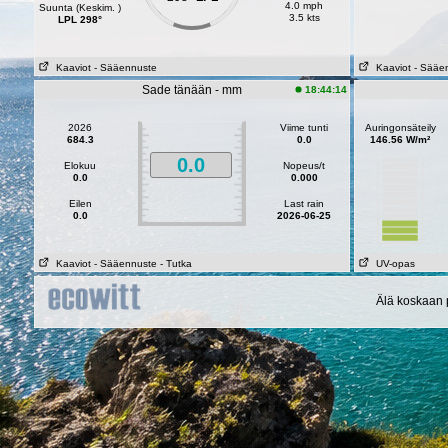
4.0 mph
Suunta (Keskim. )
3.5 kts
LPL 298°
Kaaviot
- Sääennuste
Kaaviot
- Sääe
Sade tänään - mm
18:44:14
2026
Viime tunti
Auringonsäteily
684.3
0.0
146.56 W/m²
0.0
Elokuu
Nopeus/t
0.0
0.000
Eilen
Last rain
0.0
2026-06-25
Kaaviot
- Sääennuste
- Tutka
UV-opas
Älä koskaan p