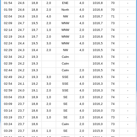
01:54
24,6
18,8
2,0
ENE
4,0
1016,8
70
-
01:59
24,6
18,8
2,0
North
4,0
1016,6
70
-
02:04
24,6
19,0
4,0
NW
4,0
1016,7
71
-
02:09
24,7
19,5
2,0
WNW
4,0
1016,7
73
-
02:14
24,7
19,7
1,0
WNW
2,0
1016,7
74
-
02:19
24,6
19,7
2,0
WNW
2,0
1016,6
74
-
02:24
24,4
19,5
3,0
WNW
4,0
1016,5
74
-
02:29
24,3
19,4
2,0
NW
4,0
1016,5
74
-
02:34
24,2
19,3
Calm
1016,5
74
-
02:39
24,2
19,3
Calm
1016,4
74
-
02:44
24,2
19,3
Calm
2,0
1016,5
74
-
02:49
24,2
19,3
3,0
SSE
4,0
1016,5
74
-
02:54
24,1
19,2
3,0
SSE
4,0
1016,3
74
-
02:59
24,0
19,1
2,0
SSE
4,0
1016,3
74
-
03:04
23,8
18,9
1,0
SE
2,0
1016,2
74
-
03:09
23,7
18,8
2,0
SE
4,0
1016,2
74
-
03:14
23,7
18,6
3,0
SE
4,0
1016,0
73
-
03:19
23,7
18,6
1,0
SE
2,0
1016,4
73
-
03:24
23,7
18,6
Calm
2,0
1016,0
73
-
03:29
23,7
18,6
1,0
SE
2,0
1015,9
73
-