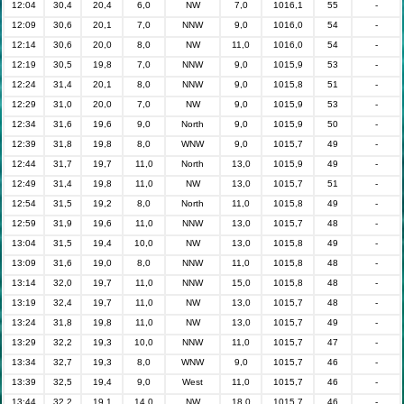
12:04
30,4
20,4
6,0
NW
7,0
1016,1
55
-
12:09
30,6
20,1
7,0
NNW
9,0
1016,0
54
-
12:14
30,6
20,0
8,0
NW
11,0
1016,0
54
-
12:19
30,5
19,8
7,0
NNW
9,0
1015,9
53
-
12:24
31,4
20,1
8,0
NNW
9,0
1015,8
51
-
12:29
31,0
20,0
7,0
NW
9,0
1015,9
53
-
12:34
31,6
19,6
9,0
North
9,0
1015,9
50
-
12:39
31,8
19,8
8,0
WNW
9,0
1015,7
49
-
12:44
31,7
19,7
11,0
North
13,0
1015,9
49
-
12:49
31,4
19,8
11,0
NW
13,0
1015,7
51
-
12:54
31,5
19,2
8,0
North
11,0
1015,8
49
-
12:59
31,9
19,6
11,0
NNW
13,0
1015,7
48
-
13:04
31,5
19,4
10,0
NW
13,0
1015,8
49
-
13:09
31,6
19,0
8,0
NNW
11,0
1015,8
48
-
13:14
32,0
19,7
11,0
NNW
15,0
1015,8
48
-
13:19
32,4
19,7
11,0
NW
13,0
1015,7
48
-
13:24
31,8
19,8
11,0
NW
13,0
1015,7
49
-
13:29
32,2
19,3
10,0
NNW
11,0
1015,7
47
-
13:34
32,7
19,3
8,0
WNW
9,0
1015,7
46
-
13:39
32,5
19,4
9,0
West
11,0
1015,7
46
-
13:44
32,2
19,1
14,0
NW
18,0
1015,7
46
-