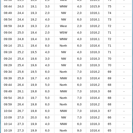
08:44
24,0
19,1
3,0
WNW
4,0
1015,9
75
-
08:49
24,4
19,3
2,0
NW
2,0
1016,1
74
-
08:54
24,4
19,2
4,0
NW
6,0
1016,1
73
-
08:59
24,9
19,3
2,0
West
2,0
1016,2
72
-
09:04
25,0
19,4
2,0
WSW
4,0
1016,2
71
-
09:09
24,8
19,4
3,0
WNW
4,0
1016,1
72
-
09:14
25,1
19,4
6,0
North
6,0
1016,4
71
-
09:19
25,2
19,5
4,0
NW
4,0
1016,3
71
-
09:24
25,4
19,6
3,0
NW
6,0
1016,3
70
-
09:29
25,4
19,6
4,0
NW
6,0
1016,3
70
-
09:34
25,6
19,5
6,0
North
7,0
1016,2
69
-
09:39
25,9
19,7
4,0
NNW
6,0
1016,4
69
-
09:44
26,4
19,9
5,0
North
6,0
1016,2
68
-
09:49
26,1
19,8
6,0
NNW
7,0
1016,3
68
-
09:54
26,0
19,7
5,0
North
7,0
1016,4
68
-
09:59
26,4
19,8
6,0
North
6,0
1016,2
68
-
10:04
26,7
19,8
6,0
NNW
7,0
1016,3
67
-
10:09
27,0
20,0
6,0
NW
7,0
1016,2
66
-
10:14
27,3
19,9
4,0
NNW
6,0
1016,3
65
-
10:19
27,3
19,9
6,0
North
9,0
1016,4
65
-