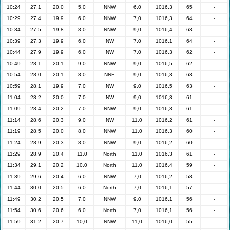
10:24
27,1
20,0
5,0
NNW
6,0
1016,3
65
-
10:29
27,4
19,9
6,0
NNW
7,0
1016,3
64
-
10:34
27,5
19,8
8,0
NNW
9,0
1016,4
63
-
10:39
27,3
19,9
6,0
NW
7,0
1016,1
64
-
10:44
27,9
19,9
6,0
NW
7,0
1016,3
62
-
10:49
28,1
20,1
9,0
NNW
9,0
1016,5
62
-
10:54
28,0
20,1
8,0
NNE
9,0
1016,3
63
-
10:59
28,1
19,9
7,0
NW
9,0
1016,5
63
-
11:04
28,2
20,0
7,0
NW
9,0
1016,3
61
-
11:09
28,4
20,2
7,0
NNW
9,0
1016,3
61
-
11:14
28,6
20,3
9,0
NW
11,0
1016,2
61
-
11:19
28,5
20,0
8,0
NNW
11,0
1016,3
60
-
11:24
28,9
20,3
8,0
NNW
9,0
1016,2
60
-
11:29
28,9
20,4
11,0
North
11,0
1016,3
61
-
11:34
29,1
20,2
10,0
North
11,0
1016,4
59
-
11:39
29,6
20,4
6,0
NNW
7,0
1016,2
58
-
11:44
30,0
20,5
6,0
North
7,0
1016,1
57
-
11:49
30,2
20,5
7,0
NNW
9,0
1016,1
56
-
11:54
30,6
20,6
6,0
North
7,0
1016,1
56
-
11:59
31,2
20,7
10,0
NNW
11,0
1016,0
55
-