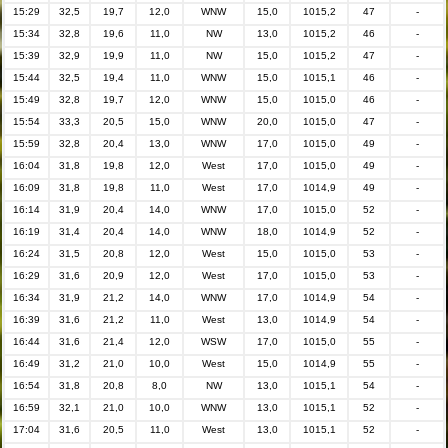
15:29
32,5
19,7
12,0
WNW
15,0
1015,2
47
-
15:34
32,8
19,6
11,0
NW
13,0
1015,2
46
-
15:39
32,9
19,9
11,0
NW
15,0
1015,2
47
-
15:44
32,5
19,4
11,0
WNW
15,0
1015,1
46
-
15:49
32,8
19,7
12,0
WNW
15,0
1015,0
46
-
15:54
33,3
20,5
15,0
WNW
20,0
1015,0
47
-
15:59
32,8
20,4
13,0
WNW
17,0
1015,0
49
-
16:04
31,8
19,8
12,0
West
17,0
1015,0
49
-
16:09
31,8
19,8
11,0
West
17,0
1014,9
49
-
16:14
31,9
20,4
14,0
WNW
17,0
1015,0
52
-
16:19
31,4
20,4
14,0
WNW
18,0
1014,9
52
-
16:24
31,5
20,8
12,0
West
15,0
1015,0
53
-
16:29
31,6
20,9
12,0
West
17,0
1015,0
53
-
16:34
31,9
21,2
14,0
WNW
17,0
1014,9
54
-
16:39
31,6
21,2
11,0
West
13,0
1014,9
54
-
16:44
31,6
21,4
12,0
WSW
17,0
1015,0
55
-
16:49
31,2
21,0
10,0
West
15,0
1014,9
55
-
16:54
31,8
20,8
8,0
NW
13,0
1015,1
54
-
16:59
32,1
21,0
10,0
WNW
13,0
1015,1
52
-
17:04
31,6
20,5
11,0
West
13,0
1015,1
52
-