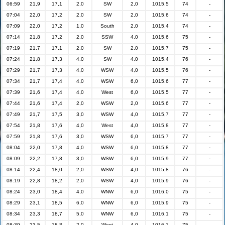
06:59
21,9
17,1
2,0
SW
2,0
1015,5
74
-
07:04
22,0
17,2
2,0
SW
2,0
1015,6
74
-
07:09
22,0
17,2
1,0
South
2,0
1015,4
74
-
07:14
21,8
17,2
2,0
SSW
4,0
1015,6
75
-
07:19
21,7
17,1
2,0
SW
2,0
1015,7
75
-
07:24
21,8
17,3
4,0
SW
4,0
1015,4
76
-
07:29
21,7
17,3
4,0
WSW
4,0
1015,5
76
-
07:34
21,7
17,4
4,0
WSW
6,0
1015,6
77
-
07:39
21,6
17,4
4,0
West
6,0
1015,5
77
-
07:44
21,6
17,4
2,0
WSW
2,0
1015,6
77
-
07:49
21,7
17,5
3,0
WSW
4,0
1015,7
77
-
07:54
21,8
17,6
4,0
West
4,0
1015,8
77
-
07:59
21,8
17,6
3,0
WSW
6,0
1015,7
77
-
08:04
22,0
17,8
4,0
WSW
6,0
1015,8
77
-
08:09
22,2
17,8
3,0
WSW
6,0
1015,9
77
-
08:14
22,4
18,0
2,0
WSW
4,0
1015,8
76
-
08:19
22,8
18,2
2,0
WSW
4,0
1015,9
76
-
08:24
23,0
18,4
4,0
WNW
6,0
1016,0
75
-
08:29
23,1
18,5
6,0
WNW
6,0
1015,9
75
-
08:34
23,3
18,7
5,0
WNW
6,0
1016,1
75
-
08:39
23,5
18,8
2,0
West
4,0
1016,1
75
-