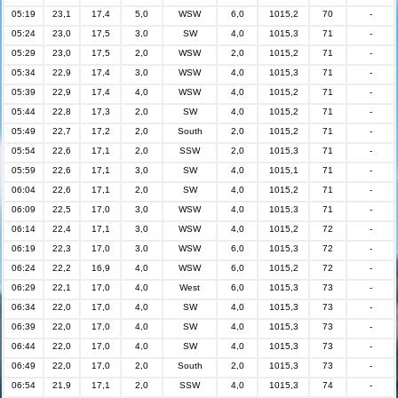
05:19
23,1
17,4
5,0
WSW
6,0
1015,2
70
-
05:24
23,0
17,5
3,0
SW
4,0
1015,3
71
-
05:29
23,0
17,5
2,0
WSW
2,0
1015,2
71
-
05:34
22,9
17,4
3,0
WSW
4,0
1015,3
71
-
05:39
22,9
17,4
4,0
WSW
4,0
1015,2
71
-
05:44
22,8
17,3
2,0
SW
4,0
1015,2
71
-
05:49
22,7
17,2
2,0
South
2,0
1015,2
71
-
05:54
22,6
17,1
2,0
SSW
2,0
1015,3
71
-
05:59
22,6
17,1
3,0
SW
4,0
1015,1
71
-
06:04
22,6
17,1
2,0
SW
4,0
1015,2
71
-
06:09
22,5
17,0
3,0
WSW
4,0
1015,3
71
-
06:14
22,4
17,1
3,0
WSW
4,0
1015,2
72
-
06:19
22,3
17,0
3,0
WSW
6,0
1015,3
72
-
06:24
22,2
16,9
4,0
WSW
6,0
1015,2
72
-
06:29
22,1
17,0
4,0
West
6,0
1015,3
73
-
06:34
22,0
17,0
4,0
SW
4,0
1015,3
73
-
06:39
22,0
17,0
4,0
SW
4,0
1015,3
73
-
06:44
22,0
17,0
4,0
SW
4,0
1015,3
73
-
06:49
22,0
17,0
2,0
South
2,0
1015,3
73
-
06:54
21,9
17,1
2,0
SSW
4,0
1015,3
74
-