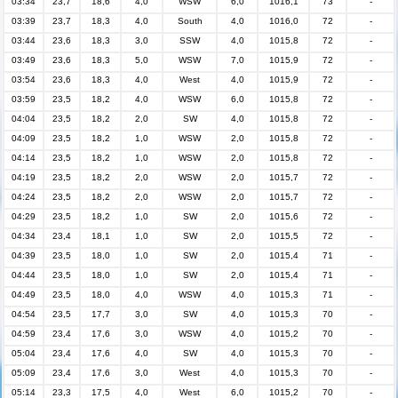
03:34
23,7
18,6
4,0
WSW
6,0
1016,1
73
-
03:39
23,7
18,3
4,0
South
4,0
1016,0
72
-
03:44
23,6
18,3
3,0
SSW
4,0
1015,8
72
-
03:49
23,6
18,3
5,0
WSW
7,0
1015,9
72
-
03:54
23,6
18,3
4,0
West
4,0
1015,9
72
-
03:59
23,5
18,2
4,0
WSW
6,0
1015,8
72
-
04:04
23,5
18,2
2,0
SW
4,0
1015,8
72
-
04:09
23,5
18,2
1,0
WSW
2,0
1015,8
72
-
04:14
23,5
18,2
1,0
WSW
2,0
1015,8
72
-
04:19
23,5
18,2
2,0
WSW
2,0
1015,7
72
-
04:24
23,5
18,2
2,0
WSW
2,0
1015,7
72
-
04:29
23,5
18,2
1,0
SW
2,0
1015,6
72
-
04:34
23,4
18,1
1,0
SW
2,0
1015,5
72
-
04:39
23,5
18,0
1,0
SW
2,0
1015,4
71
-
04:44
23,5
18,0
1,0
SW
2,0
1015,4
71
-
04:49
23,5
18,0
4,0
WSW
4,0
1015,3
71
-
04:54
23,5
17,7
3,0
SW
4,0
1015,3
70
-
04:59
23,4
17,6
3,0
WSW
4,0
1015,2
70
-
05:04
23,4
17,6
4,0
SW
4,0
1015,3
70
-
05:09
23,4
17,6
3,0
West
4,0
1015,3
70
-
05:14
23,3
17,5
4,0
West
6,0
1015,2
70
-