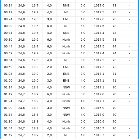
00:14
24,9
19,7
4,0
NNE
6,0
1017,6
73
-
00:19
24,9
19,7
4,0
NE
6,0
1017,5
73
-
00:24
24,8
19,6
3,0
ENE
4,0
1017,6
73
-
00:29
24,8
19,6
6,0
NE
6,0
1017,5
73
-
00:34
24,8
19,6
4,0
NNE
6,0
1017,4
73
-
00:39
24,8
19,6
6,0
North
6,0
1017,5
73
-
00:44
24,6
19,7
6,0
North
7,0
1017,5
74
-
00:49
24,6
19,7
4,0
North
4,0
1017,4
74
-
00:54
24,6
19,5
4,0
NE
6,0
1017,2
73
-
00:59
24,6
19,2
2,0
ENE
4,0
1017,2
72
-
01:04
24,6
19,0
2,0
ENE
2,0
1017,1
71
-
01:09
24,6
19,0
3,0
ENE
4,0
1017,1
71
-
01:14
24,6
18,8
4,0
NNW
4,0
1017,1
70
-
01:19
24,7
18,9
6,0
North
6,0
1017,0
70
-
01:24
24,7
18,9
4,0
North
4,0
1017,1
70
-
01:29
24,6
18,8
3,0
NNW
4,0
1016,9
70
-
01:34
24,6
18,8
3,0
NNW
4,0
1017,0
70
-
01:39
24,6
18,8
4,0
North
6,0
1016,9
70
-
01:44
24,7
18,9
4,0
North
6,0
1016,7
70
-
01:49
24,7
18,9
2,0
NE
4,0
1016,7
70
-