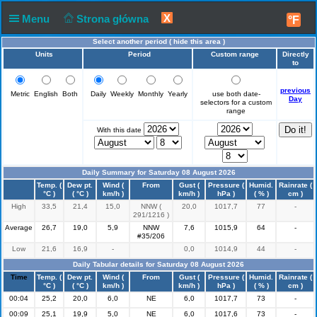
X
Menu
Strona główna
°F
Select another period (
hide this area
)
Units
Period
Custom range
Directly
to
previous
Metric
English
Both
Daily
Weekly
Monthly
Yearly
use both date-
Day
selectors for a custom
range
With this date
Daily Summary for Saturday 08 August 2026
Time
Temp. (
Dew pt.
Wind (
From
Gust (
Pressure (
Humid.
Rainrate (
°C )
( °C )
km/h )
km/h )
hPa )
( % )
cm )
High
33,5
21,4
15,0
NNW (
20,0
1017,7
77
-
291/1216 )
Average
26,7
19,0
5,9
NNW
7,6
1015,9
64
-
#35/206
Low
21,6
16,9
-
0,0
1014,9
44
-
Daily Tabular details for Saturday 08 August 2026
Time
Temp. (
Dew pt.
Wind (
From
Gust (
Pressure (
Humid.
Rainrate (
°C )
( °C )
km/h )
km/h )
hPa )
( % )
cm )
00:04
25,2
20,0
6,0
NE
6,0
1017,7
73
-
00:09
25,1
19,9
5,0
NE
6,0
1017,6
73
-