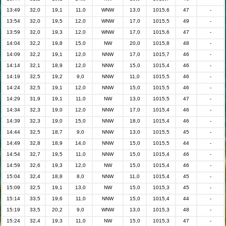
13:49
32,0
19,1
11,0
WNW
13,0
1015,6
47
-
13:54
32,0
19,5
12,0
WNW
17,0
1015,5
49
-
13:59
32,0
19,3
12,0
WNW
17,0
1015,6
47
-
14:04
32,2
19,8
15,0
NW
20,0
1015,8
48
-
14:09
32,2
19,1
12,0
NNW
17,0
1015,7
46
-
14:14
32,1
18,9
12,0
NNW
15,0
1015,4
46
-
14:19
32,5
19,2
9,0
NNW
11,0
1015,5
46
-
14:24
32,5
19,1
12,0
NNW
15,0
1015,5
46
-
14:29
31,9
19,1
11,0
NW
13,0
1015,5
47
-
14:34
32,3
19,0
12,0
NNW
17,0
1015,4
46
-
14:39
32,3
19,0
15,0
NNW
18,0
1015,4
46
-
14:44
32,5
18,7
9,0
NNW
13,0
1015,5
45
-
14:49
32,8
18,9
14,0
NNW
15,0
1015,5
44
-
14:54
32,7
19,5
11,0
NNW
15,0
1015,4
46
-
14:59
32,6
19,3
12,0
NW
15,0
1015,4
46
-
15:04
32,4
18,8
8,0
NNW
11,0
1015,4
45
-
15:09
32,5
19,1
13,0
NW
15,0
1015,3
45
-
15:14
33,5
19,6
11,0
NNW
15,0
1015,4
44
-
15:19
33,5
20,2
9,0
WNW
13,0
1015,3
48
-
15:24
32,4
19,3
11,0
NW
15,0
1015,3
47
-