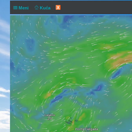
X
Meni
Kuća