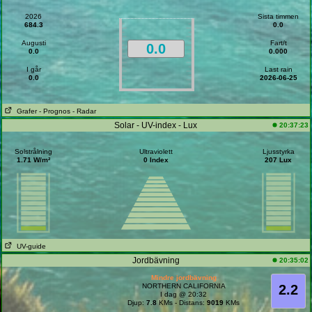
2026
Sista timmen
684.3
0.0
Augusti
Fart/t
0.0
0.0
0.000
I går
Last rain
0.0
2026-06-25
Grafer
- Prognos
- Radar
Solar - UV-index - Lux
20:37:23
Solstrålning
Ultraviolett
Ljusstyrka
1.71 W/m²
0 Index
207 Lux
UV-guide
Jordbävning
20:35:02
Mindre jordbävning
NORTHERN CALIFORNIA
2.2
I dag @ 20:32
Djup:
7.8
KMs - Distans:
9019
KMs