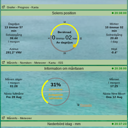
Grafer
- Prognos
- Karta
Solens position
20:38:00
12
Dagsljus
Mörker
13 timmar 57
10 timmar 02
min
min
Beräknad
Soluppgång
Solnedgång
0
02
06:44
20:40
timmar
min
18
6
I morgon
I dag
Av dagsljus
Azimut
Höjd
291.2° VNV
-0.4°
24
Måninfo
- Norrsken
- Meteorer
- Karta
- ISS
Information om månfasen
20:38:00
Månen stiger
Månset
I morgon
I morgon
31%
01:28
17:25
Luminans
Nästa fullmåne
Nästa New Moon
Avtagande
Fre 28 Aug
Ons 12 Aug
halvmåne
Perseids
Måninfo
- Meteorer
Nederbörd idag - mm
20:37:23