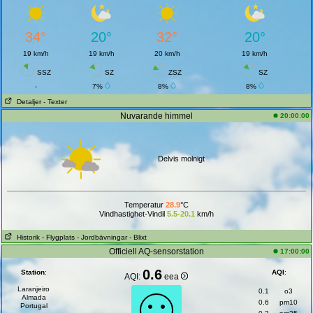
34°
20°
32°
20°
19 km/h
19 km/h
20 km/h
19 km/h
SSZ
SZ
ZSZ
SZ
-
7%
8%
8%
Detaljer
- Texter
Nuvarande himmel
20:00:00
Delvis molnigt
Temperatur
28.9
°C
Vindhastighet-Vindil
5.5-20.1
km/h
Historik
- Flygplats
- Jordbävningar
- Blixt
Officiell AQ-sensorstation
17:00:00
0.6
Station
:
AQI
:
AQI:
eea
Laranjeiro
0.1
o3
Almada
0.6
pm10
Portugal