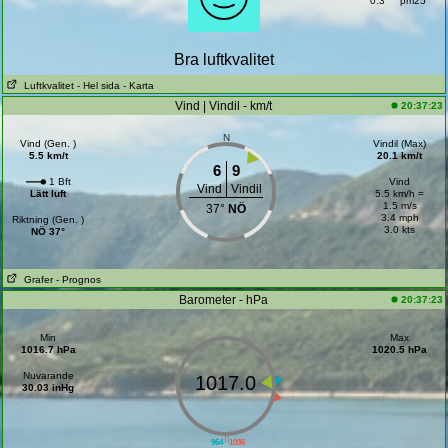
0.3
pm25
Bra luftkvalitet
Luftkvalitet
- Hel sida
- Karta
Vind | Vindil - km/t
20:37:23
N
Vind (Gen. )
Vindil (Max)
5.5 km/t
20.1 km/t
6
9
1 Bft
Vind
Vind
Vindil
Lätt luft
5.5 km/h =
1.5 m/s
37°
NÖ
3.4 mph
Riktning (Gen. )
3.0 kts
NÖ 37°
Grafer
- Prognos
Barometer - hPa
20:37:23
Min
Max
1016.7 hPa
1020.5 hPa
Nuvarande
1017.0
30.03 inHg
||
964
1036