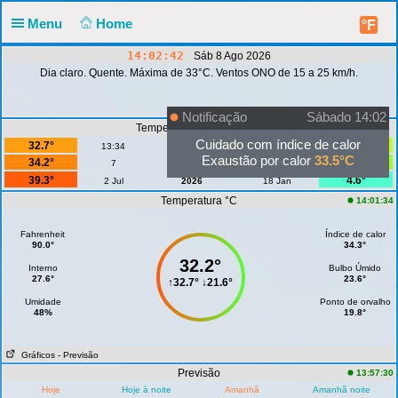
Menu
Home
°F
14:02:42
Sáb 8 Ago 2026
Dia claro. Quente. Máxima de 33°C. Ventos ONO de 15 a 25 km/h.
Notificação
Sábado 14:02
Temperaturas Máx-Min °C
Cuidado com índice de calor
32.7°
21.6°
13:34
Hoje
07:34
Exaustão por calor
33.5°C
34.2°
19.8°
7
Agosto
1
39.3°
4.6°
2 Jul
2026
18 Jan
Temperatura °C
14:01:34
Fahrenheit
Índice de calor
90.0°
34.3°
32.2°
Interno
Bulbo Úmido
27.6°
23.6°
↑
32.7°
↓
21.6°
Umidade
Ponto de orvalho
48%
19.8°
Gráficos
- Previsão
Previsão
13:57:30
Hoje
Hoje à noite
Amanhã
Amanhã noite