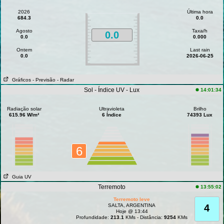
2026
Última hora
684.3
0.0
Agosto
Taxa/h
0.0
0.0
0.000
Ontem
Last rain
0.0
2026-06-25
Gráficos
- Previsão
- Radar
Sol - Índice UV - Lux
14:01:34
Radiação solar
Ultravioleta
Brilho
615.96 W/m²
6 Índice
74393 Lux
6
Guia UV
Terremoto
13:55:02
Terremoto leve
SALTA, ARGENTINA
4
Hoje @ 13:44
Profundidade:
213.1
KMs - Distância:
9254
KMs