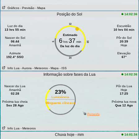
Gráficos
- Previsão
- Mapa
Posição do Sol
14:02:36
12
Luz do dia
Escuridão
13 hrs 55 min
10 hrs 04 min
Estimado
Nascer do Sol
Pôr do Sol
6
37
06:44
20:39
hrs
min
18
6
Amanhã
Hoje
Da luz do dia
Azimute
Elevação
192.4° SSO
67°
24
Info Lua
- Aurora
- Meteoros
- Mapa
- ISS
Informação sobre fases da Lua
14:02:36
Nascer da Lua
Pôr da Lua
Amanhã
Hoje
23%
02:28
17:25
Luminância
Próxima lua cheia
Próxima lua nova
Minguante côncava
Sex 28 Ago
Qua 12 Ago
Perseids
Info Lua
- Meteoros
Chuva hoje - mm
14:01:34