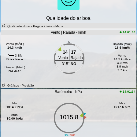
Qualidade do ar boa
Qualidade do ar
- Página inteira
- Mapa
Vento | Rajada - km/h
14:01:34
N
Vento (Méd )
Rajada (Max)
14.3 km/h
16.6 km/h
14
17
3 Bft
Vento
Vento
Rajada
Brisa fraca
14.3 km/h =
4.0 m/s
315°
NO
8.9 mph
Direção (Méd )
7.7 kts
NO 315°
Gráficos
- Previsão
Barômetro - hPa
14:01:34
Min
Max
1014.9 hPa
1017.5 hPa
Atual
1015.8
30.00 inHg
||
964
1036