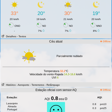
33°
20°
30°
19°
20 km/h
19 km/h
21 km/h
20 km/h
ONO
NO
NO
NNO
-
7%
7%
8%
Detalhes
- Textos
Céu atual
Offline
Parcialmente nublado
Temperatura
32.2
°C
Velocidade do vento-Rajada
14.3-16.6
km/h
UVI
6
Histórico
- Aeroporto
- Terremotos
- Relâmpago
Estação oficial com sensor AQ
Offline
0.8
Estação
:
AQI
:
AQI:
eea
Laranjeiro
0.8
pm10
Almada
0.3
pm25
Portugal