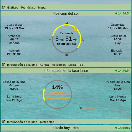
Gráficos
- Pronóstico
- Mapa
Posición del sol
14:46:54
12
Luz del dia
Oscuridad
13 hrs.53 Min
10 hrs.06 Min
Estimada
Amanece
Puesta de sol
5
51
06:45
20:38
hrs.
Min
18
6
Mañana
Hoy
de luz del día
Azimuth
Elevacion
215.9° SO
63.1°
24
Información de la luna
- Aurora
- Meteoritos
- Mapa
- ISS
Información de la fase lunar
14:46:54
Salida de la luna
Puesta de la luna
Mañana
Hoy
14%
03:39
18:28
Iluminada
Luna llena
Luna Nueva
Cuarto menguante
Vie 28 Ago
Mie 12 Ago
Perseids
Información de la luna
- Meteoritos
Lluvia hoy - mm
14:45:57