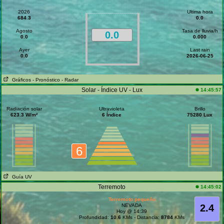
2026
Ultima hora
684.3
0.0
Agosto
Tasa de lluvia/h
0.0
0.0
0.000
Ayer
Last rain
0.0
2026-06-25
Gráficos
- Pronóstico
- Radar
Solar - Índice UV - Lux
14:45:57
Radiación solar
Ultravioleta
Brillo
623.3 W/m²
6 Índice
75280 Lux
6
Guía UV
Terremoto
14:45:02
Terremoto pequeño
NEVADA
2.4
Hoy @ 14:39
Profundidad:
10.6
KMs - Distancia:
8784
KMs