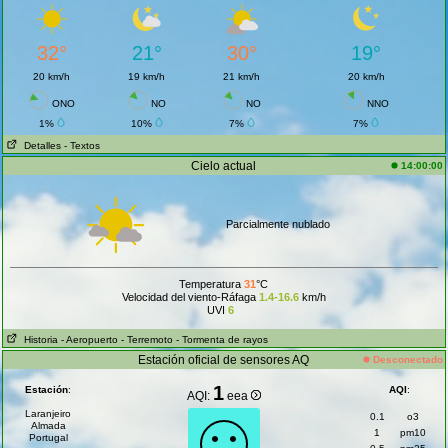
32°
21°
30°
19°
20 km/h
19 km/h
21 km/h
20 km/h
ONO
NO
NO
NNO
1%
10%
7%
7%
Detalles
- Textos
Cielo actual
14:00:00
Parcialmente nublado
Temperatura
31
°C
Velocidad del viento-Ráfaga
1.4-16.6
km/h
UVI
6
Historia
- Aeropuerto
- Terremoto
- Tormenta de rayos
Estación oficial de sensores AQ
Desconectado
1
Estación
:
AQI
:
AQI:
eea
Laranjeiro
0.1
o3
Almada
1
pm10
Portugal