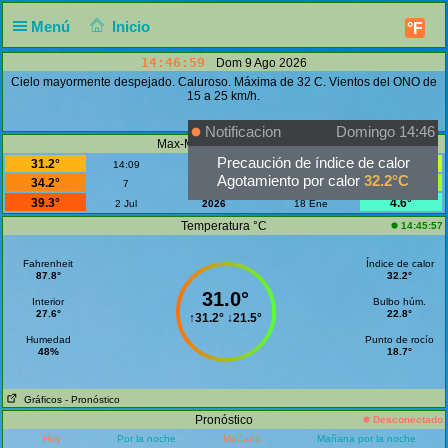
Menú
Inicio
°F
14:46:59
Dom 9 Ago 2026
Cielo mayormente despejado. Caluroso. Máxima de 32 C. Vientos del ONO de
15 a 25 km/h.
Notificacion
Domingo 14:46
Max-MinTemperatura °C
Precaución de índice de calor
31.2°
21.5°
14:09
Hoy
06:34
Agotamiento por calor
32.2°C
34.2°
19.8°
7
Agosto
1
39.3°
4.6°
2 Jul
2026
18 Ene
Temperatura °C
14:45:57
Fahrenheit
Índice de calor
87.8°
32.2°
31.0°
Interior
Bulbo húm.
27.6°
22.8°
↑
31.2°
↓
21.5°
Humedad
Punto de rocío
48%
18.7°
Gráficos
- Pronóstico
Pronóstico
Desconectado
Hoy
Por la noche
Mañana
Mañana por la noche