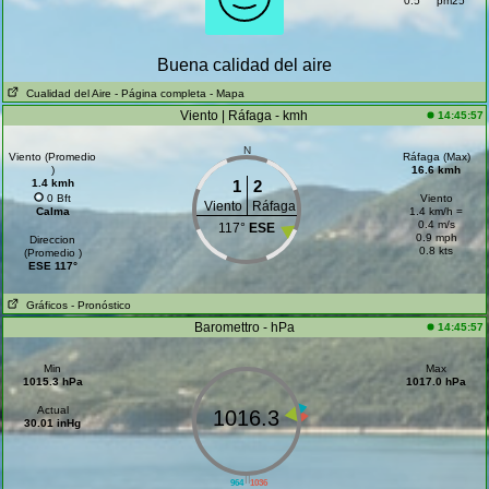
0.5
pm25
Buena calidad del aire
Cualidad del Aire
- Página completa
- Mapa
Viento | Ráfaga - kmh
14:45:57
N
Viento (Promedio
Ráfaga (Max)
)
16.6 kmh
1.4 kmh
1
2
0 Bft
Viento
Viento
Ráfaga
Calma
1.4 km/h =
0.4 m/s
117°
ESE
0.9 mph
Direccion
0.8 kts
(Promedio )
ESE 117°
Gráficos
- Pronóstico
Baromettro - hPa
14:45:57
Min
Max
1015.3 hPa
1017.0 hPa
Actual
1016.3
30.01 inHg
||
964
1036