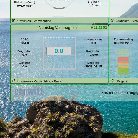
1.8 mph
Richting (Gem)
1.6 kts
WNW 296°
Grafieken
- Verwachting
Grafieken
- Ver
Neerslag Vandaag - mm
11:52:52
2026
Laatste uur
Zonnestraling
684.3
0.0
630.28 W/m²
0.0
Augustus
Snelh. /uur
0.0
0.000
Gisteren
Last rain
0.0
2026-06-25
Grafieken
- Verwachting
- Radar
UV gids
Baseer nooit belangr