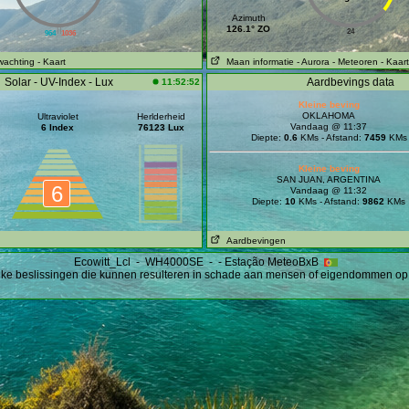
Azimuth
||
126.1° ZO
24
964
1036
wachting
- Kaart
Maan informatie
- Aurora
- Meteoren
- Kaart
Solar - UV-Index - Lux
Aardbevings data
11:52:52
Kleine beving
OKLAHOMA
Ultraviolet
Herlderheid
Vandaag @ 11:37
6 Index
76123 Lux
Diepte:
0.6
KMs - Afstand:
7459
KMs
Kleine beving
SAN JUAN, ARGENTINA
6
Vandaag @ 11:32
Diepte:
10
KMs - Afstand:
9862
KMs
Aardbevingen
Ecowitt_Lcl - WH4000SE - - Estação MeteoBxB
ijke beslissingen die kunnen resulteren in schade aan mensen of eigendommen op