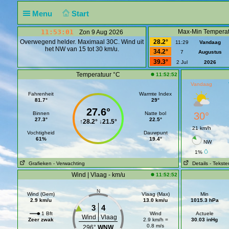
Menu
Start
11:53:02
Max-Min Temperat
Zon 9 Aug 2026
Overwegend helder. Maximaal 30C. Wind uit
28.2°
11:29
Vandaag
het NW van 15 tot 30 km/u.
34.2°
7
Augustus
39.3°
2 Jul
2026
Temperatuur °C
11:52:52
Vandaag
Fahrenheit
Warmte Index
81.7°
29°
27.6°
Binnen
Natte bol
30°
27.3°
22.5°
↑
28.2°
↓
21.5°
21 km/h
Vochtigheid
Dauwpunt
61%
19.4°
NW
1%
Grafieken
- Verwachting
Details
- Tekste
Wind | Vlaag - km/u
11:52:52
N
Wind (Gem)
Vlaag (Max)
Min
2.9 km/u
13.0 km/u
1015.3 hPa
3
4
1 Bft
Wind
Actuele
Wind
Vlaag
Zeer zwak
2.9 km/h =
30.03 inHg
0.8 m/s
296°
WNW