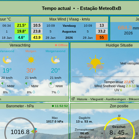
Tempo actual • - Estação MeteoBxB
uur °C
Max Wind | Vlaag - km/u
Ja
21.5°
10.5
13
06:34
10:09
Vandaag
10:09
684.3
mm
19.8°
23.8
33.2
1
5
Augustus
5
2026
4.6°
43.9
55
18 Jan
28 Jan
2026
28 Jan
Verwachting
Huidige Situatie
Offline
Vanavond
Morgen
Morgenavond
Veel verspre
19°
30°
20°
20 km/h
21 km/h
21 km/h
Temperatuur
27.6
°C
Wind Snelheid-Vlaag
2.9-13
k
NNW
NNW
NNW
UV
6
8%
8%
7%
n
Historie
- Vliegveld
- Aardbevingen
- Blikse
Barometer - hPa
Zon positie
11:52:52
12
Max
Daglicht
1017.0 hPa
13 u. 53 m.
Geschat:
Zonsopkomst
1016.8
8
45
06:45
u.
m.
18
6
Morgen
daglicht