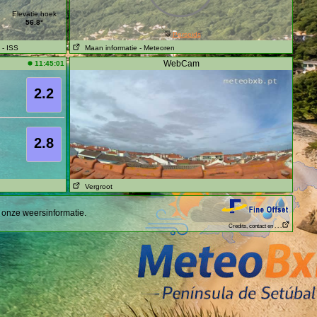
Elevatie hoek
56.8°
Perseids
- ISS
Maan informatie
- Meteoren
WebCam
11:45:01
2.2
2.8
Vergroot
 onze weersinformatie.
Credits, contact en . . .