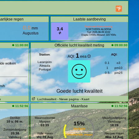
°F
arlijkse regen
Laatste aardbeving
0.0
Regionale Kleine beving
mm
3.4
NORTHERN ALGERIA
Tijd: 2026-08-09 10:02
Augustus
Diepte: 0 KMs Afstand: 1157 KMs
Officiële lucht kwaliteit meting
11:00:00
09:00:00
1
Station
:
AQI
:
AQI:
eea
Laranjeiro
0.1
o3
ide wolken
Almada
1
pm10
Portugal
0.5
pm25
m/h
Goede lucht kwaliteit
m
Luchtkwaliteit
- Niewe pagina
- Kaart
Maanfase
11:52:56
11:52:56
Donker
Maanopkomst
Maanondergang
10 u. 06 m.
Morgen
Vandaag
15%
03:39
18:28
Verlicht
Zonsondergang
20:38
Volle maan
Nieuwe maan
Afnemende maan
Vandaag
Vrij 28 Aug
Woe 12 Aug