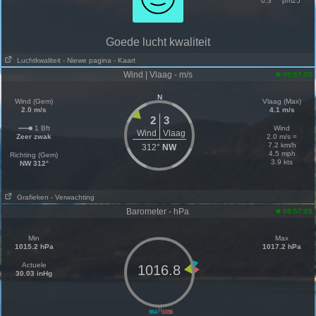
0.3
pm25
Goede lucht kwaliteit
Luchtkwaliteit
- Niewe pagina
- Kaart
Wind | Vlaag - m/s
09:57:05
N
Wind (Gem)
Vlaag (Max)
2.0 m/s
4.1 m/s
2
3
1 Bft
Wind
Wind
Vlaag
Zeer zwak
2.0 m/s =
7.2 km/h
312°
NW
4.5 mph
Richting (Gem)
3.9 kts
NW 312°
Grafieken
- Verwachting
Barometer - hPa
09:57:05
Min
Max
1015.2 hPa
1017.2 hPa
Actuele
1016.8
30.03 inHg
||
964
1036