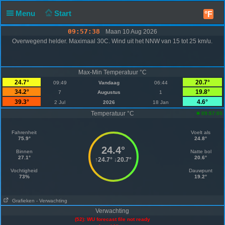
Menu
Start
°F
09:57:38
Maan 10 Aug 2026
Overwegend helder. Maximaal 30C. Wind uit het NNW van 15 tot 25 km/u.
Max-Min Temperatuur °C
24.7°
20.7°
09:49
Vandaag
06:44
34.2°
19.8°
7
Augustus
1
39.3°
4.6°
2 Jul
2026
18 Jan
Temperatuur °C
09:57:05
Fahrenheit
Voelt als
75.9°
24.8°
24.4°
Binnen
Natte bol
27.1°
20.6°
↑
24.7°
↓
20.7°
Vochtigheid
Dauwpunt
73%
19.2°
Grafieken
- Verwachting
Verwachting
(52): WU forecast file not ready