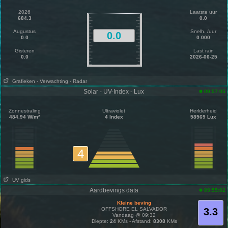
2026
Laatste uur
684.3
0.0
Augustus
Snelh. /uur
0.0
0.0
0.000
Gisteren
Last rain
0.0
2026-06-25
Grafieken
- Verwachting
- Radar
Solar - UV-Index - Lux
09:57:05
Zonnestraling
Ultraviolet
Herlderheid
484.94 W/m²
4 Index
58569 Lux
4
UV gids
Aardbevings data
09:55:02
Kleine beving
OFFSHORE EL SALVADOR
3.3
Vandaag @ 09:32
Diepte:
24
KMs - Afstand:
8308
KMs