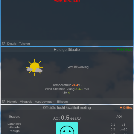
wufct_nl-NL_s.txt
Details
- Teksten
Huidige Situatie
09:00:00
Wat bewolking
Temperatuur
24.4
°C
Wind Snelheid-Vlaag
2-4.1
m/s
UV
4
Historie
- Vliegveld
- Aardbevingen
- Bliksem
Officiële lucht kwaliteit meting
Offline
0.5
Station
:
AQI
:
AQI:
eea
Laranjeiro
0.1
o3
Almada
0.5
pm10
Portugal