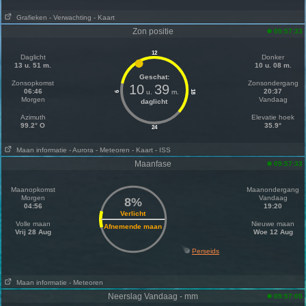
Grafieken
- Verwachting
- Kaart
Zon positie
09:57:33
12
Daglicht
Donker
13 u. 51 m.
10 u. 08 m.
Geschat:
Zonsopkomst
Zonsondergang
10
39
06:46
20:37
u.
m.
18
6
Morgen
Vandaag
daglicht
Azimuth
Elevatie hoek
99.2° O
35.9°
24
Maan informatie
- Aurora
- Meteoren
- Kaart
- ISS
Maanfase
09:57:33
Maanopkomst
Maanondergang
Morgen
Vandaag
8%
04:56
19:20
Verlicht
Volle maan
Nieuwe maan
Afnemende maan
Vrij 28 Aug
Woe 12 Aug
Perseids
Maan informatie
- Meteoren
Neerslag Vandaag - mm
09:57:05