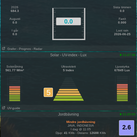
2026
Sista timmen
684.3
0.0
Augusti
Fart/t
0.0
0.0
0.000
I går
Last rain
0.0
2026-06-25
Grafer
- Prognos
- Radar
Solar - UV-index - Lux
11:27:36
Solstrålning
Ultraviolett
Ljusstyrka
561.77 W/m²
5 Index
67849 Lux
5
UV-guide
Jordbävning
11:25:03
Mindre jordbävning
JAVA, INDONESIA
2.6
I dag @ 11:05
Djup:
41
KMs - Distans:
12688
KMs