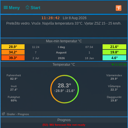
Meny
Start
°F
11:28:42
Lör 8 Aug 2026
Pretežito vedro. Vruće. Najviša temperatura 33°C. Vjetar ZSZ 15 - 25 km/h.
Max-min temperatur °C
28.9°
21.6°
11:24
I dag
07:34
34.2°
19.8°
7
Augusti
1
39.3°
4.6°
2 Jul
2026
18 Jan
Temperatur °C
11:27:36
Fahrenheit
Värmeindex
82.9°
29.9°
28.3°
Inuti
Våtlampa
27.4°
22.3°
↑
28.9°
↓
21.6°
Fuktighet
Daggpunkt
60%
19.8°
Grafer
- Prognos
Prognos
(52): WU forecast file not ready