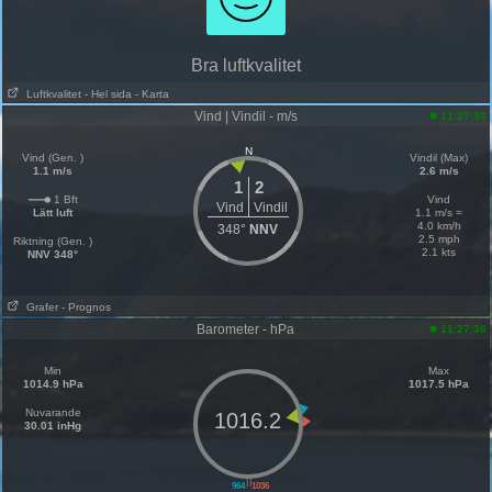
Bra luftkvalitet
Luftkvalitet
- Hel sida
- Karta
Vind | Vindil - m/s
11:27:36
N
Vind (Gen. )
Vindil (Max)
1.1 m/s
2.6 m/s
1
2
1 Bft
Vind
Vind
Vindil
Lätt luft
1.1 m/s =
4.0 km/h
348°
NNV
2.5 mph
Riktning (Gen. )
2.1 kts
NNV 348°
Grafer
- Prognos
Barometer - hPa
11:27:36
Min
Max
1014.9 hPa
1017.5 hPa
Nuvarande
1016.2
30.01 inHg
||
964
1036