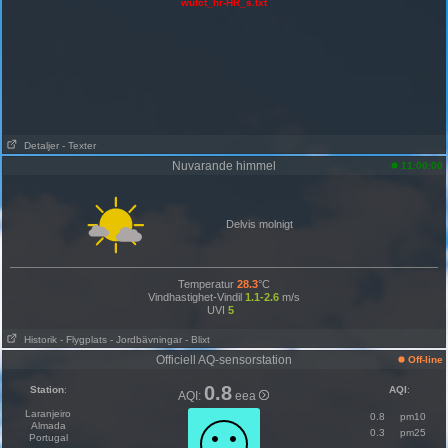
wufct_hr-HR_s.txt
Detaljer
- Texter
Nuvarande himmel
11:00:00
Delvis molnigt
Temperatur
28.3
°C
Vindhastighet-Vindil
1.1-2.6
m/s
UVI
5
Historik
- Flygplats
- Jordbävningar
- Blixt
Officiell AQ-sensorstation
Off-line
0.8
Station
:
AQI
:
AQI:
eea
Laranjeiro
0.8
pm10
Almada
0.3
pm25
Portugal