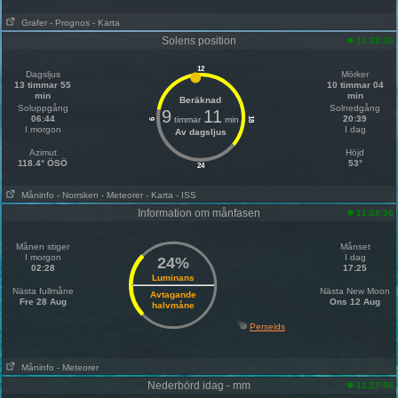
Grafer
- Prognos
- Karta
Solens position
11:28:36
12
Dagsljus
Mörker
13 timmar 55
10 timmar 04
min
min
Beräknad
Soluppgång
Solnedgång
9
11
06:44
20:39
timmar
min
18
6
I morgon
I dag
Av dagsljus
Azimut
Höjd
118.4° ÖSÖ
53°
24
Måninfo
- Norrsken
- Meteorer
- Karta
- ISS
Information om månfasen
11:28:36
Månen stiger
Månset
I morgon
I dag
24%
02:28
17:25
Luminans
Nästa fullmåne
Nästa New Moon
Avtagande
Fre 28 Aug
Ons 12 Aug
halvmåne
Perseids
Måninfo
- Meteorer
Nederbörd idag - mm
11:27:36