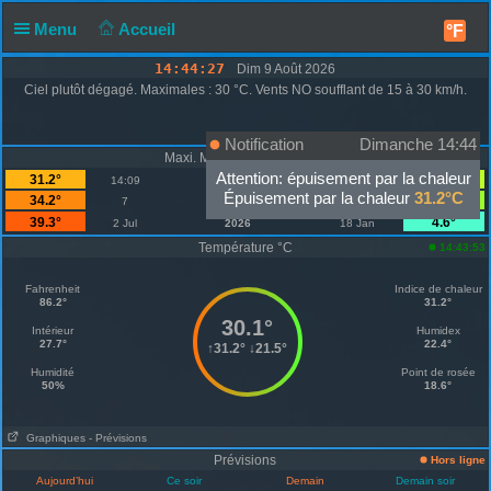
Menu
Accueil
°F
14:44:27
Dim 9 Août 2026
Ciel plutôt dégagé. Maximales : 30 °C. Vents NO soufflant de 15 à 30 km/h.
Notification
Dimanche 14:44
Maxi. Mini. Température °C
Attention: épuisement par la chaleur
31.2°
21.5°
14:09
Aujourd'hui
06:34
Épuisement par la chaleur
31.2°C
34.2°
19.8°
7
Août
1
39.3°
4.6°
2 Jul
2026
18 Jan
Température °C
14:43:53
Fahrenheit
Indice de chaleur
86.2°
31.2°
30.1°
Intérieur
Humidex
27.7°
22.4°
↑
31.2°
↓
21.5°
Humidité
Point de rosée
50%
18.6°
Graphiques
- Prévisions
Prévisions
Hors ligne
Aujourd’hui
Ce soir
Demain
Demain soir