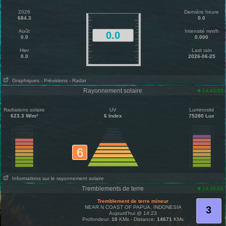
2026
Dernière heure
684.3
0.0
Août
Intensité mm/h
0.0
0.0
0.000
Hier
Last rain
0.0
2026-06-25
Graphiques
- Prévisions
- Radar
Rayonnement solaire
14:43:53
Radiations solaire
UV
Luminosité
623.3 W/m²
6 Index
75280 Lux
6
Informations sur le rayonnement solaire
Tremblements de terre
14:35:02
Tremblement de terre mineur
NEAR N COAST OF PAPUA, INDONESIA
3
Aujourd'hui @ 14:23
Profondeur:
10
KMs - Distance:
14671
KMs