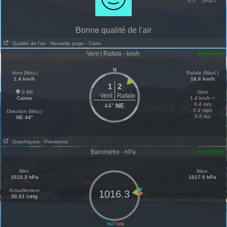
0.5
pm25
Bonne qualité de l'air
Qualité de l'air
- Nouvelle page
- Carte
Vent | Rafale - km/h
14:43:53
N
Vent (Moy.)
Rafale (Maxi.)
1.4 km/h
16.6 km/h
1
2
0 Bft
Vent
Vent
Rafale
Calme
1.4 km/h =
0.4 m/s
44°
NE
0.9 mph
Direction (Moy.)
0.8 kts
NE 44°
Graphiques
- Prévisions
Baromètre - hPa
14:43:53
Mini.
Maxi.
1015.3 hPa
1017.0 hPa
Actuellement
1016.3
30.01 inHg
||
964
1036