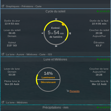
Graphiques
- Prévisions
- Carte
Cycle du soleil
14:44:22
12
Durée du jour
Durée de la Nuit
13 H 53 min
10 H 06 min
Estimé:
Lever du soleil
Coucher du soleil
5
54
06:45
20:38
H
min
18
6
Demain
Aujourd'hui
de lumière
Azimut
Élévation
215° SO
63.3°
24
La lune
- Aurore
- Météores
- Carte
- ISS
Lune et Météores
14:44:22
Lever de lune
Coucher de lune
Demain
Aujourd'hui
14%
03:39
18:28
Luminance
Pleine lune le
Nouvelle lune le
Décroissant
Ven 28 Août
Mer 12 Août
Perseids
La lune
- Météores
Précipitations - mm
14:43:53