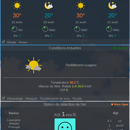
30°
20°
30°
20°
22 km/h
20 km/h
21 km/h
21 km/h
NO
NNO
NNO
NNO
3%
8%
8%
8%
Détails
- Textes
Conditions Actuelles
14:00:00
Partiellement nuageux
Température
30.1
°C
Vitesse du Vent -Rafale
1.4-16.6
km/h
UVI
6
Climatologie
- Aéroport
- Tremblements de terre
- Foudre
Station de détection de l'air
Hors ligne
1
Station
:
AQI
:
AQI:
eea
Laranjeiro
0.1
o3
Almada
1
pm10
Portugal